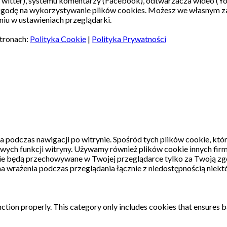
witter), systemu komentarzy (Facebook), odtwarzacza wideo (Y
 zgodę na wykorzystywanie plików cookies. Możesz we własnym z
iu w ustawieniach przeglądarki.
stronach:
Polityka Cookie
|
Polityka Prywatności
a podczas nawigacji po witrynie.
Spośród tych plików cookie, któ
wych funkcji witryny.
Używamy również plików cookie innych firm
kie będą przechowywane w Twojej przeglądarce tylko za Twoją zg
a wrażenia podczas przeglądania łącznie z niedostępnością niektó
ction properly. This category only includes cookies that ensures ba