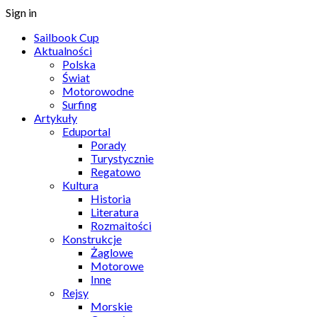
Sign in
Sailbook Cup
Aktualności
Polska
Świat
Motorowodne
Surfing
Artykuły
Eduportal
Porady
Turystycznie
Regatowo
Kultura
Historia
Literatura
Rozmaitości
Konstrukcje
Żaglowe
Motorowe
Inne
Rejsy
Morskie