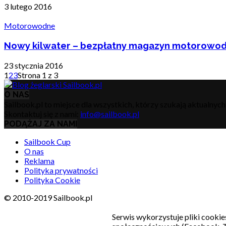
3 lutego 2016
Motorowodne
Nowy kilwater – bezpłatny magazyn motorowo
23 stycznia 2016
1
2
3
Strona 1 z 3
O NAS
Sailbook.pl to miejsce dla wszystkich, którzy szukają aktualnyc
Skontaktuj się z nami:
info@sailbook.pl
PODĄŻAJ ZA NAMI
Sailbook Cup
O nas
Reklama
Polityka prywatności
Polityka Cookie
© 2010-2019 Sailbook.pl
Serwis wykorzystuje pliki cookie