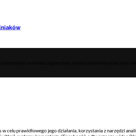
dniaków
h wiadomości ze świata żeglarstwa, świata motorowodniactwa i nie
s w celu prawidłowego jego działania, korzystania z narzędzi ana