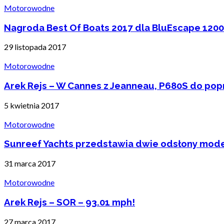
Motorowodne
Nagroda Best Of Boats 2017 dla BluEscape 1200
29 listopada 2017
Motorowodne
Arek Rejs – W Cannes z Jeanneau, P680S do pop
5 kwietnia 2017
Motorowodne
Sunreef Yachts przedstawia dwie odsłony mod
31 marca 2017
Motorowodne
Arek Rejs – SOR – 93.01 mph!
27 marca 2017