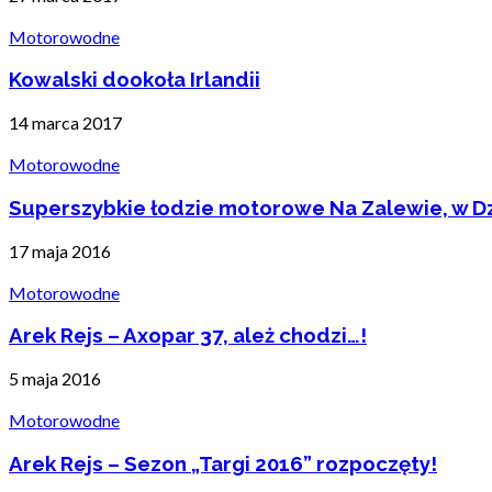
Motorowodne
Kowalski dookoła Irlandii
14 marca 2017
Motorowodne
Superszybkie łodzie motorowe Na Zalewie, w Dz
17 maja 2016
Motorowodne
Arek Rejs – Axopar 37, ależ chodzi…!
5 maja 2016
Motorowodne
Arek Rejs – Sezon „Targi 2016” rozpoczęty!