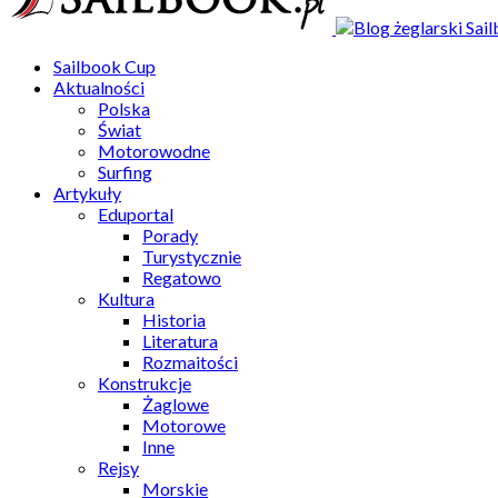
Sailbook Cup
Aktualności
Polska
Świat
Motorowodne
Surfing
Artykuły
Eduportal
Porady
Turystycznie
Regatowo
Kultura
Historia
Literatura
Rozmaitości
Konstrukcje
Żaglowe
Motorowe
Inne
Rejsy
Morskie