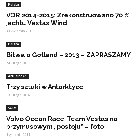
Polska
VOR 2014-2015: Zrekonstruowano 70 %
jachtu Vestas Wind
30 kwietnia 2015
Polska
Bitwa o Gotland – 2013 – ZAPRASZAMY
24 lutego 2013
Aktualności
Trzy sztuki w Antarktyce
19 lutego 2016
Świat
Volvo Ocean Race: Team Vestas na
przymusowym „postoju” – foto
4 grudnia 2014