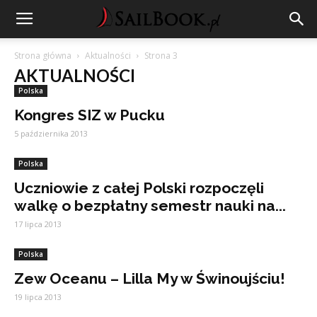
Strona główna
Aktualności
Strona 3
AKTUALNOŚCI
Polska
Kongres SIZ w Pucku
5 października 2013
Polska
Uczniowie z całej Polski rozpoczęli
walkę o bezpłatny semestr nauki na...
17 lipca 2013
Polska
Zew Oceanu – Lilla My w Świnoujściu!
19 lipca 2013