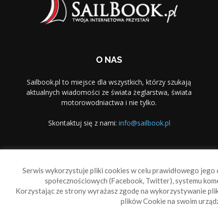
O NAS
Sailbook.pl to miejsce dla wszystkich, którzy szukają
aktualnych wiadomości ze świata żeglarstwa, świata
motorowodniactwa i nie tylko.
Skontaktuj się z nami:
info@sailbook.pl
PODĄŻAJ ZA NAMI
Serwis wykorzystuje pliki cookies w celu prawidłowego jego d
społecznościowych (Facebook, Twitter), systemu kom
Korzystając ze strony wyrażasz zgodę na wykorzystywanie pl
plików Cookie na swoim urządz