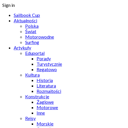
Sign in
Sailbook Cup
Aktualności
Polska
Świat
Motorowodne
Surfing
Artykuły
Eduportal
Porady
Turystycznie
Regatowo
Kultura
Historia
Literatura
Rozmaitości
Konstrukcje
Żaglowe
Motorowe
Inne
Rejsy
Morskie