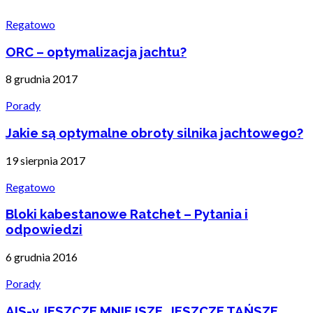
Regatowo
ORC – optymalizacja jachtu?
8 grudnia 2017
Porady
Jakie są optymalne obroty silnika jachtowego?
19 sierpnia 2017
Regatowo
Bloki kabestanowe Ratchet – Pytania i
odpowiedzi
6 grudnia 2016
Porady
AIS-y JESZCZE MNIEJSZE, JESZCZE TAŃSZE