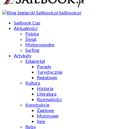
Sailbook.pl
Sailbook Cup
Aktualności
Polska
Świat
Motorowodne
Surfing
Artykuły
Eduportal
Porady
Turystycznie
Regatowo
Kultura
Historia
Literatura
Rozmaitości
Konstrukcje
Żaglowe
Motorowe
Inne
Rejsy