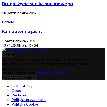
Drugie życie silnika spalinowego
18 października 2016
Porady
Komputer na jacht
3 października 2016
1
2
3
4
...
34
Strona 3 z 34
O NAS
Sailbook.pl to miejsce dla wszystkich, którzy szukają
aktualnych wiadomości ze świata żeglarstwa, świata
motorowodniactwa i nie tylko.
Skontaktuj się z nami:
info@sailbook.pl
PODĄŻAJ ZA NAMI
Sailbook Cup
O nas
Reklama
Polityka prywatności
Polityka Cookie