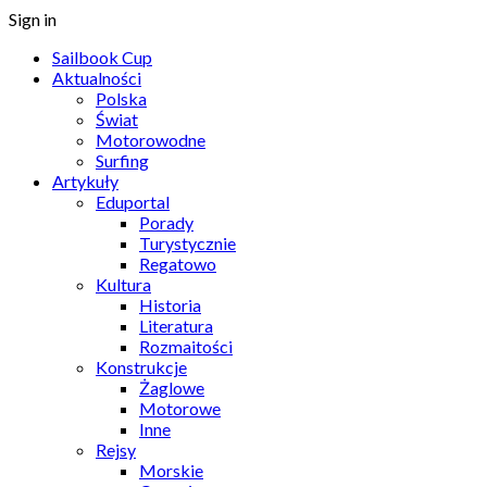
Sign in
Sailbook Cup
Aktualności
Polska
Świat
Motorowodne
Surfing
Artykuły
Eduportal
Porady
Turystycznie
Regatowo
Kultura
Historia
Literatura
Rozmaitości
Konstrukcje
Żaglowe
Motorowe
Inne
Rejsy
Morskie