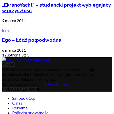
„EkranoYacht” – studencki projekt wybiegający
w przyszłość
9 marca 2011
Inne
Ego – Łódź półpodwodna
6 marca 2011
1
2
3
Strona 3 z 3
O NAS
Sailbook.pl to miejsce dla wszystkich, którzy szukają
aktualnych wiadomości ze świata żeglarstwa, świata
motorowodniactwa i nie tylko.
Skontaktuj się z nami:
info@sailbook.pl
PODĄŻAJ ZA NAMI
Sailbook Cup
O nas
Reklama
Polityka prywatności