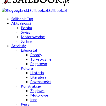
Sailbook.pl
Sailbook Cup
Aktualności
Polska
Świat
Motorowodne
Surfing
Artykuły
Eduportal
Porady
Turystycznie
Regatowo
Kultura
Historia
Literatura
Rozmaitości
Konstrukcje
Żaglowe
Motorowe
Inne
Rejsy