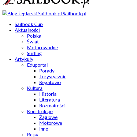
Sailbook.pl
Sailbook Cup
Aktualności
Polska
Świat
Motorowodne
Surfing
Artykuły
Eduportal
Porady
Turystycznie
Regatowo
Kultura
Historia
Literatura
Rozmaitości
Konstrukcje
Żaglowe
Motorowe
Inne
Rejsy