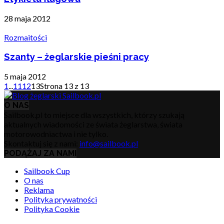
28 maja 2012
Rozmaitości
Szanty – żeglarskie pieśni pracy
5 maja 2012
1
...
11
12
13
Strona 13 z 13
O NAS
Sailbook.pl to miejsce dla wszystkich, którzy szukają
aktualnych wiadomości ze świata żeglarstwa, świata
motorowodniactwa i nie tylko.
Skontaktuj się z nami:
info@sailbook.pl
PODĄŻAJ ZA NAMI
Sailbook Cup
O nas
Reklama
Polityka prywatności
Polityka Cookie