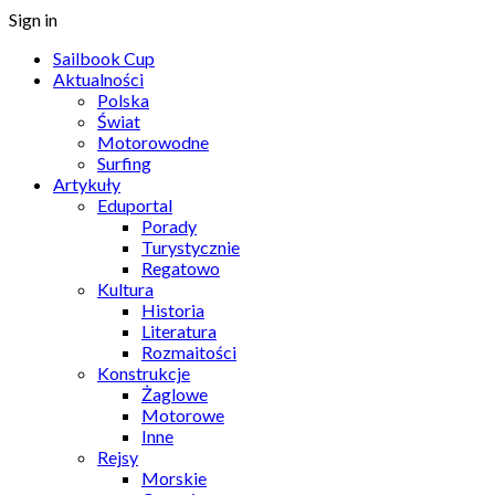
Sign in
Sailbook Cup
Aktualności
Polska
Świat
Motorowodne
Surfing
Artykuły
Eduportal
Porady
Turystycznie
Regatowo
Kultura
Historia
Literatura
Rozmaitości
Konstrukcje
Żaglowe
Motorowe
Inne
Rejsy
Morskie