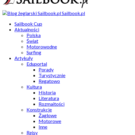
Sailbook.pl
Sailbook Cup
Aktualności
Polska
Świat
Motorowodne
Surfing
Artykuły
Eduportal
Porady
Turystycznie
Regatowo
Kultura
Historia
Literatura
Rozmaitości
Konstrukcje
Żaglowe
Motorowe
Inne
Rejsy