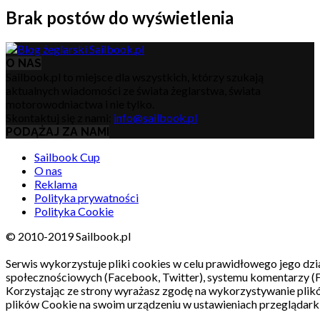
Brak postów do wyświetlenia
O NAS
Sailbook.pl to miejsce dla wszystkich, którzy szukają
aktualnych wiadomości ze świata żeglarstwa, świata
motorowodniactwa i nie tylko.
Skontaktuj się z nami:
info@sailbook.pl
PODĄŻAJ ZA NAMI
Sailbook Cup
O nas
Reklama
Polityka prywatności
Polityka Cookie
© 2010-2019 Sailbook.pl
Serwis wykorzystuje pliki cookies w celu prawidłowego jego dzia
społecznościowych (Facebook, Twitter), systemu komentarzy (
Korzystając ze strony wyrażasz zgodę na wykorzystywanie pli
plików Cookie na swoim urządzeniu w ustawieniach przeglądarki