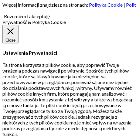
Więcej informacji znajdziesz na stronach:
Polityka Cookie
|
Poli
Rozumiem i akceptuję
Prywatność & Polityka Cookie
Close
Ustawienia Prywatności
Ta strona korzysta z plików cookie, aby poprawić Twoje
wrażenia podczas nawigacji po witrynie.
Spośród tych plików
cookie, które są klasyfikowane jako niezbędne, są
przechowywane w przeglądarce, ponieważ są one niezbędne
do działania podstawowych funkcji witryny.
Używamy również
plików cookie innych firm, które pomagają nam analizować i
rozumieć sposób korzystania z tej witryny a także wzbogacają
ją o nowe funkcje.
Te pliki cookie będą przechowywane w
Twojej przeglądarce tylko za Twoją zgodą.
Możesz także
zrezygnować z tych plików cookie.
Jednak rezygnacja z
niektórych z tych plików cookie może mieć wpływ na wrażenia
podczas przeglądania łącznie z niedostępnością niektórych
funkcji.