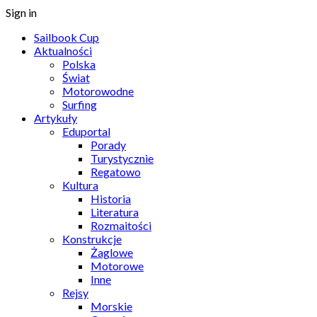
Sign in
Sailbook Cup
Aktualności
Polska
Świat
Motorowodne
Surfing
Artykuły
Eduportal
Porady
Turystycznie
Regatowo
Kultura
Historia
Literatura
Rozmaitości
Konstrukcje
Żaglowe
Motorowe
Inne
Rejsy
Morskie