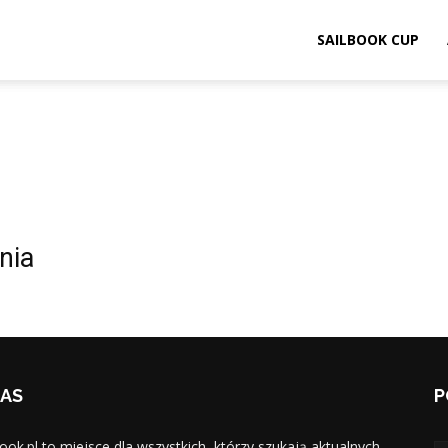
ook.pl
SAILBOOK CUP
nia
NAS
P
book.pl to miejsce dla wszystkich, którzy szukają aktualnych