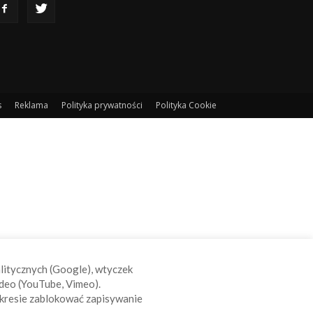
s
Reklama
Polityka prywatności
Polityka Cookie
alitycznych (Google), wtyczek
deo (YouTube, Vimeo).
kresie zablokować zapisywanie