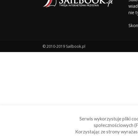
wiad
nie t
Skon
© 2010-2019 Sailbook.pl
Serwis wykorzystuje pliki co
społecznościowych (F
Korzystając ze strony wyraża