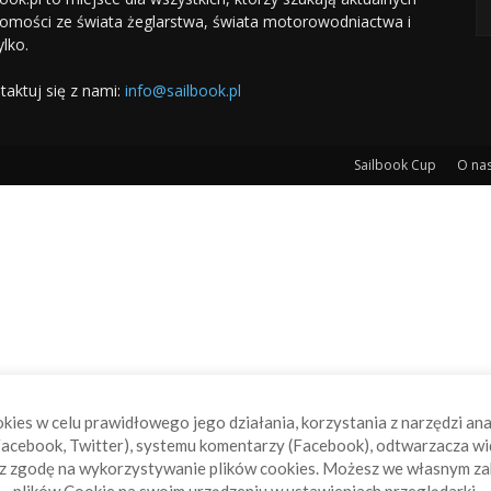
omości ze świata żeglarstwa, świata motorowodniactwa i
ylko.
taktuj się z nami:
info@sailbook.pl
Sailbook Cup
O na
okies w celu prawidłowego jego działania, korzystania z narzędzi an
acebook, Twitter), systemu komentarzy (Facebook), odtwarzacza wi
sz zgodę na wykorzystywanie plików cookies. Możesz we własnym za