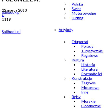
Polska
Świat
22 marca 2013
Motorowodne
0
Surfing
1119
Artykuły
Sailbook.pl
Eduportal
Porady
Turystycznie
Regatowo
Kultura
Historia
Literatura
Rozmaitości
Konstrukcje
Żaglowe
Motorowe
Inne
Rejsy
Morskie
Oceaniczne