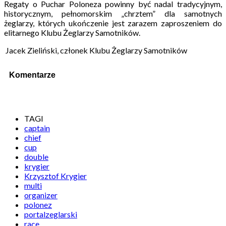
Regaty o Puchar Poloneza powinny być nadal tradycyjnym,
historycznym, pełnomorskim „chrztem” dla samotnych
żeglarzy, których ukończenie jest zarazem zaproszeniem do
elitarnego Klubu Żeglarzy Samotników.
Jacek Zieliński, członek Klubu Żeglarzy Samotników
Komentarze
TAGI
captain
chief
cup
double
krygier
Krzysztof Krygier
multi
organizer
polonez
portalzeglarski
race