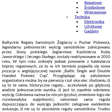
Regatowe
Śródlądowe
Wyprawowe
Technika
Elektronika
Użytkowe
Gadżety
Bałtyckie Regaty Samotnych Żeglarzy o Puchar Poloneza,
legendarny pełnomorski wyścig samotników zainicjowany
przez ikony polskiego żeglarstwa: Kazimierza Kubę
Jaworskiego i Jerzego Siudego zostały reaktywowane w 2010
roku. W tym roku zniknęły jednak ponownie z kalendarza
imprez regatowych, za to w ich terminie pojawiła się nowa
pozycja o anglojęzycznej nazwie „Baltic Single and Double
Handed Polonez Cup”. Przyglądając się założeniom
organizatora można by na pierwszy rzut oka ulec złudzeniu, iż
są to te same, historyczne regaty… aczkolwiek po głębszej
analizie jednoznacznie wynika, iż jest to zupełnie odmienny
wyścig. Odmienna nazwa (w obcym języku), zmienione logo nie
rozwiewałyby wątpliwości, natomiast sama reguła
dopuszczająca do wyścigu jednostki załogowe ewidentnie
wskazuje, iż nie są to absolutnie regaty samotników. Trudno