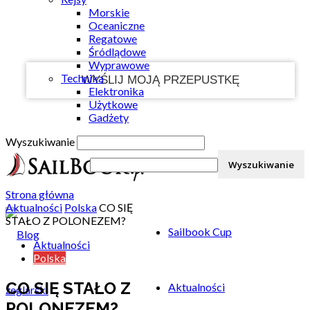
Morskie
Twój e-mail
Oceaniczne
Regatowe
Śródlądowe
Wyprawowe
Technika
Elektronika
Użytkowe
Gadżety
Wyszukiwanie
Strona główna
Aktualności
Polska
CO SIĘ
STAŁO Z POLONEZEM?
Sailbook Cup
Aktualności
Polska
CO SIĘ STAŁO Z
Aktualności
POLONEZEM?