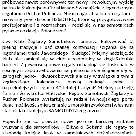
próbować nawet porównywać ten nowy i rewolucyjny wyścig
na trasie Świnoujście-Christiansoe-Świnoujście z legendarnymi
regatami o Puchar Poloneza. Nie ujmując absolutnie regatom –
nazwijmy je w skrócie BS&DHPC, które są przygotowywane
profesjonalnie i z rozmachem – rodzi się w nas samotnikach
pytanie: co dalej z Polonezem?
Czy Klub Żeglarzy Samotników zamierza kultywować tą
piękną tradycję i dać szansę kontynuacji ścigania się na
legendarnej trasie Jaworskiego i Siudego? Miejmy nadzieję, że
klub nie zamieni się w club a samotnicy w single&double
handed. Z pewnością nowe regaty odnajdują się doskonale w
rosnącym zapotrzebowaniu na pełnomorskie ściganie się w
załogach jedno- i dwuosobowych ale czy w związku z tym z
żeglarskiego kalendarza muszą zniknąć jedne z
najpiękniejszych regat o 40-letniej tradycji? Miejmy nadzieję,
że nie i że wkrótce Bałtyckie Regaty Samotnych Żeglarzy o
Puchar Poloneza wystartują na redzie świnoujskiego portu
dając możliwość zmierzenia się z morskim żywiołem i własnymi
słabościami kolejnym SAMOTNYM żeglarzom.
Pojawiło się co prawda nowe, jeszcze bardziej ambitne
wyzwanie dla samotników – Bitwa o Gotland, ale regaty te
stanowią kolejny krok w samotniczych doświadczeniach.