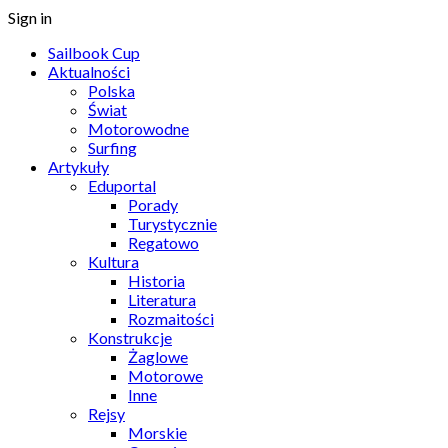
Sign in
Sailbook Cup
Aktualności
Polska
Świat
Motorowodne
Surfing
Artykuły
Eduportal
Porady
Turystycznie
Regatowo
Kultura
Historia
Literatura
Rozmaitości
Konstrukcje
Żaglowe
Motorowe
Inne
Rejsy
Morskie