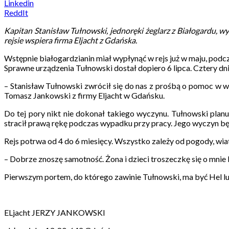
Linkedin
ReddIt
Kapitan Stanisław Tułnowski, jednoręki żeglarz z Białogardu, w
rejsie wspiera firma Eljacht z Gdańska.
Wstępnie białogardzianin miał wypłynąć w rejs już w maju, podc
Sprawne urządzenia Tułnowski dostał dopiero 6 lipca. Cztery dn
– Stanisław Tułnowski zwrócił się do nas z prośbą o pomoc w 
Tomasz Jankowski z firmy Eljacht w Gdańsku.
Do tej pory nikt nie dokonał takiego wyczynu. Tułnowski planu
stracił prawą rękę podczas wypadku przy pracy. Jego wyczyn bę
Rejs potrwa od 4 do 6 miesięcy. Wszystko zależy od pogody, wia
– Dobrze znoszę samotność. Żona i dzieci troszeczkę się o mnie b
Pierwszym portem, do którego zawinie Tułnowski, ma być Hel 
ELjacht JERZY JANKOWSKI