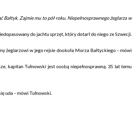
nąć Bałtyk. Zajmie mu to pół roku. Niepełnosprawnego żeglarza w
edopasowany do jachtu sprzęt, który dotarł do niego ze Szwecji.
emy żeglarzowi w jego rejsie dookoła Morza Bałtyckiego – mówi
sze, kapitan Tułnowski jest osobą niepełnosprawną. 35 lat temu
 się uda – mówi Tułnowski.