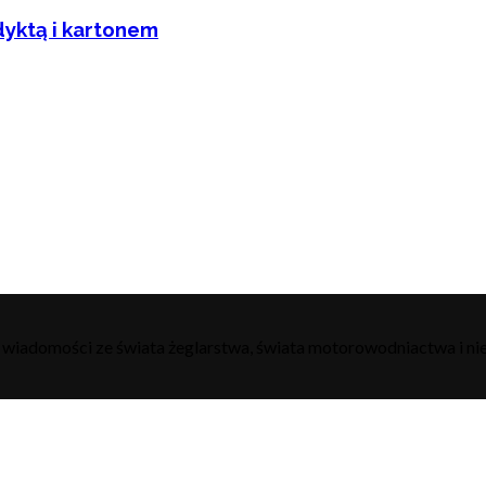
dyktą i kartonem
h wiadomości ze świata żeglarstwa, świata motorowodniactwa i nie