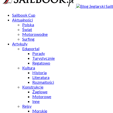
Sailbook Cup
Aktualności
Polska
Świat
Motorowodne
Surfing
Artykuły
Eduportal
Porady
Turystycznie
Regatowo
Kultura
Historia
Literatura
Rozmaitości
Konstrukcje
Żaglowe
Motorowe
Inne
Rejsy
Morskie