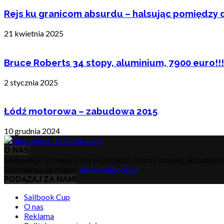
Rejs ku granicom absurdu – halsując pomiędzy 
21 kwietnia 2025
Bruce Roberts 34 stopy, aluminium, 7900 euro!!!
2 stycznia 2025
Łódź motorowa – zabudowa 2015
10 grudnia 2024
O NAS
Sailbook.pl to miejsce dla wszystkich, którzy szukają aktualnyc
Skontaktuj się z nami:
info@sailbook.pl
PODĄŻAJ ZA NAMI
Sailbook Cup
O nas
Reklama