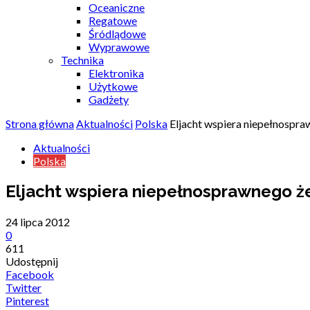
Oceaniczne
Regatowe
Śródlądowe
Wyprawowe
Technika
Elektronika
Użytkowe
Gadżety
Strona główna
Aktualności
Polska
Eljacht wspiera niepełnospra
Aktualności
Polska
Eljacht wspiera niepełnosprawnego ż
24 lipca 2012
0
611
Udostępnij
Facebook
Twitter
Pinterest