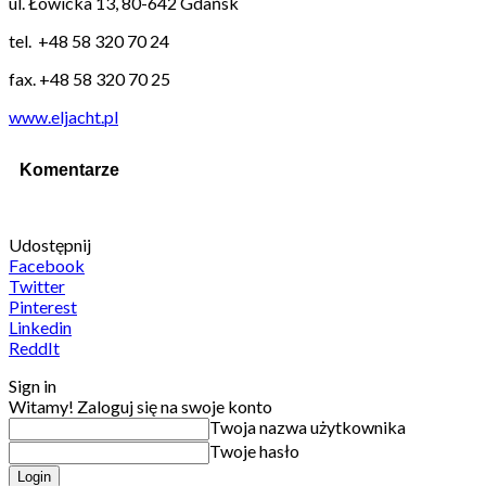
ul. Łowicka 13, 80-642 Gdańsk
tel. +48 58 320 70 24
fax. +48 58 320 70 25
www.eljacht.pl
Komentarze
Udostępnij
Facebook
Twitter
Pinterest
Linkedin
ReddIt
Sign in
Witamy! Zaloguj się na swoje konto
Twoja nazwa użytkownika
Twoje hasło