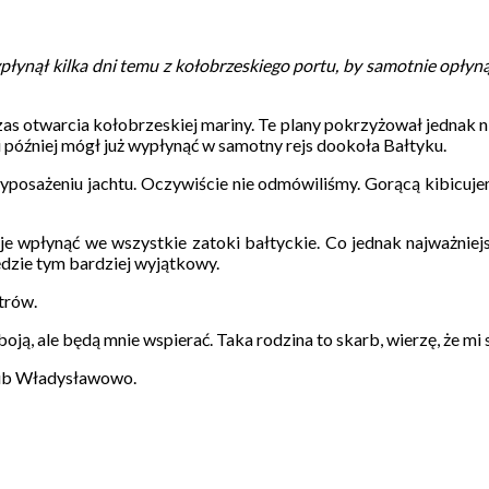
ypłynął kilka dni temu z kołobrzeskiego portu, by samotnie opły
zas otwarcia kołobrzeskiej mariny. Te plany pokrzyżował jednak ni
i później mógł już wypłynąć w samotny rejs dookoła Bałtyku.
wyposażeniu jachtu. Oczywiście nie odmówiliśmy. Gorącą kibicuj
je wpłynąć we wszystkie zatoki bałtyckie. Co jednak najważniej
dzie tym bardziej wyjątkowy.
trów.
oją, ale będą mnie wspierać. Taka rodzina to skarb, wierzę, że mi
lub Władysławowo.