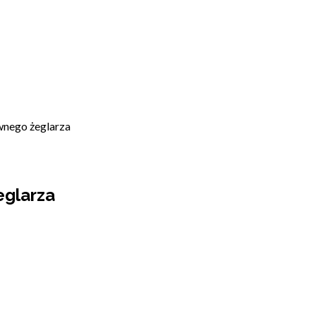
wnego żeglarza
eglarza