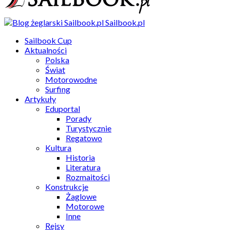
Sailbook.pl
Sailbook Cup
Aktualności
Polska
Świat
Motorowodne
Surfing
Artykuły
Eduportal
Porady
Turystycznie
Regatowo
Kultura
Historia
Literatura
Rozmaitości
Konstrukcje
Żaglowe
Motorowe
Inne
Rejsy