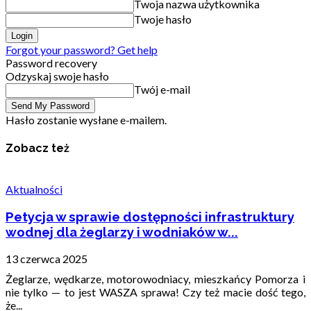
Twoja nazwa użytkownika
Twoje hasło
Forgot your password? Get help
Password recovery
Odzyskaj swoje hasło
Twój e-mail
Hasło zostanie wysłane e-mailem.
Zobacz też
Aktualności
Petycja w sprawie dostępności infrastruktury
wodnej dla żeglarzy i wodniaków w...
13 czerwca 2025
Żeglarze, wędkarze, motorowodniacy, mieszkańcy Pomorza i
nie tylko — to jest WASZA sprawa! Czy też macie dość tego,
że...