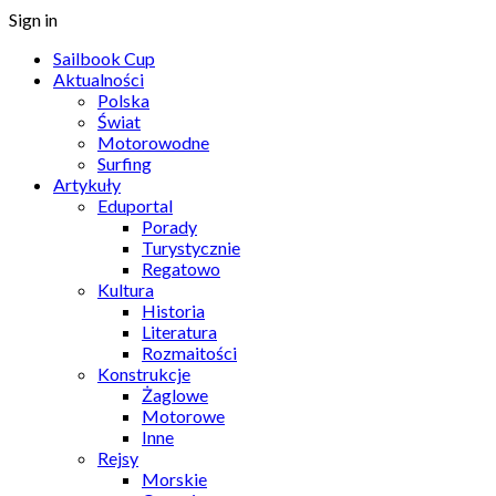
Sign in
Sailbook Cup
Aktualności
Polska
Świat
Motorowodne
Surfing
Artykuły
Eduportal
Porady
Turystycznie
Regatowo
Kultura
Historia
Literatura
Rozmaitości
Konstrukcje
Żaglowe
Motorowe
Inne
Rejsy
Morskie