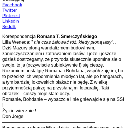
Facebook
Twitter
Pinterest
Linkedin
ReddIt
Korespondencja
Romana T. Smerczyńskiego
Lilla Weneda: ”
nie czas żałować róż, kiedy płoną lasy”.
.
Dziś Mazury płoną wandalizmem budowlnym,
zanieczyszczaniem i zatruwaniem lasów. I jeżeli jeszcze
gdzieś dostrzegamy, że przyroda skutecznie upomina się o
swoje, to ja (oczywiscie subiektywnie !) się cieszę.
Rozumiem nostalgię Romana i Bohdana, współczuję im, bo
to przecież ich wspomnienia młodych lat, ale po hangarach,
a tym bardziej lokowskich płakać nie będę. Z wielką
przyjemnością patrzę na przysłaną mi fotografię. Taki
obrazek – cieszy moje stare oczy.
Romanie, Bohdanie – wybaczcie i nie gniewajcie się na SSI
!
Żyjcie wiecznie !
Don Jorge
————————————————————-
Będąc przejazdem w Ełku, dzisiaj, odwiedziłem cypel, obok