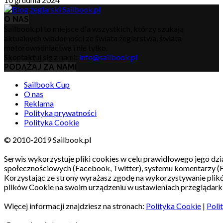
O NAS
Sailbook.pl to miejsce dla wszystkich, którzy szukają
aktualnych wiadomości ze świata żeglarstwa, świata
motorowodniactwa i nie tylko.
Skontaktuj się z nami:
info@sailbook.pl
PODĄŻAJ ZA NAMI
Sailbook Cup
O nas
Reklama
Polityka prywatności
Polityka Cookie
© 2010-2019 Sailbook.pl
Serwis wykorzystuje pliki cookies w celu prawidłowego jego dzia
społecznościowych (Facebook, Twitter), systemu komentarzy (
Korzystając ze strony wyrażasz zgodę na wykorzystywanie pli
plików Cookie na swoim urządzeniu w ustawieniach przeglądarki
Więcej informacji znajdziesz na stronach:
Polityka Cookie
|
Poli