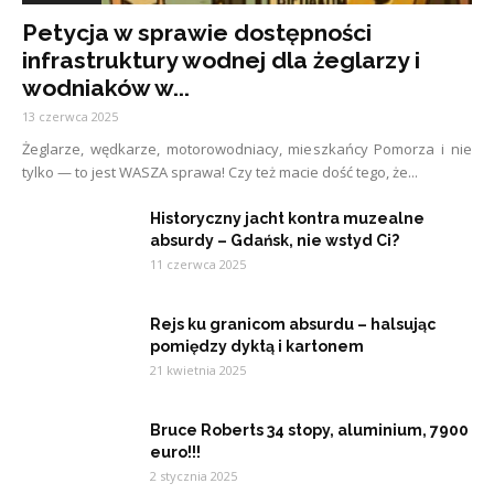
Petycja w sprawie dostępności
infrastruktury wodnej dla żeglarzy i
wodniaków w...
13 czerwca 2025
Żeglarze, wędkarze, motorowodniacy, mieszkańcy Pomorza i nie
tylko — to jest WASZA sprawa! Czy też macie dość tego, że...
Historyczny jacht kontra muzealne
absurdy – Gdańsk, nie wstyd Ci?
11 czerwca 2025
Rejs ku granicom absurdu – halsując
pomiędzy dyktą i kartonem
21 kwietnia 2025
Bruce Roberts 34 stopy, aluminium, 7900
euro!!!
2 stycznia 2025