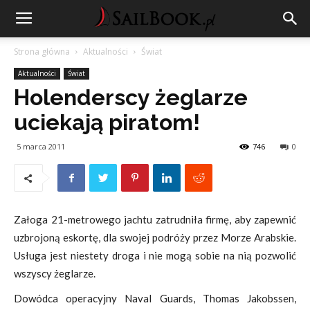
Strona główna
Aktualności
Świat
Aktualności
Świat
Holenderscy żeglarze
uciekają piratom!
5 marca 2011
746
0
Załoga 21-metrowego jachtu zatrudniła firmę, aby zapewnić
uzbrojoną eskortę, dla swojej podróży przez Morze Arabskie.
Usługa jest niestety droga i nie mogą sobie na nią pozwolić
wszyscy żeglarze.
Dowódca operacyjny Naval Guards, Thomas Jakobssen,