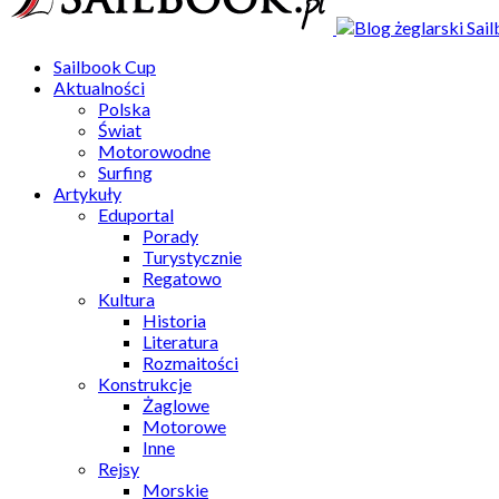
Sailbook Cup
Aktualności
Polska
Świat
Motorowodne
Surfing
Artykuły
Eduportal
Porady
Turystycznie
Regatowo
Kultura
Historia
Literatura
Rozmaitości
Konstrukcje
Żaglowe
Motorowe
Inne
Rejsy
Morskie