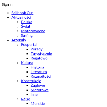
Sign in
Sailbook Cup
Aktualności
Polska
Świat
Motorowodne
Surfing
Artykuły
Eduportal
Porady
Turystycznie
Regatowo
Kultura
Historia
Literatura
Rozmaitości
Konstrukcje
Żaglowe
Motorowe
Inne
Rejsy
Morskie