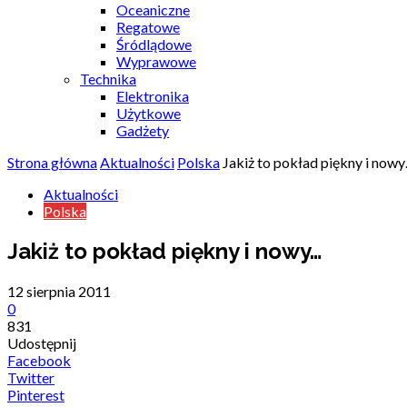
Oceaniczne
Regatowe
Śródlądowe
Wyprawowe
Technika
Elektronika
Użytkowe
Gadżety
Strona główna
Aktualności
Polska
Jakiż to pokład piękny i now
Aktualności
Polska
Jakiż to pokład piękny i nowy…
12 sierpnia 2011
0
831
Udostępnij
Facebook
Twitter
Pinterest