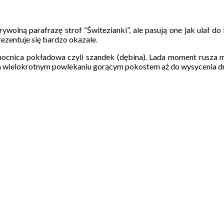
wolną parafrazę strof “Świtezianki”, ale pasują one jak ulał d
rezentuje się bardzo okazale.
ocnica pokładowa czyli szandek (dębina). Lada moment rusza ma
na wielokrotnym powlekaniu gorącym pokostem aż do wysycenia d