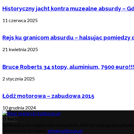
Historyczny jacht kontra muzealne absurdy – Gd
11 czerwca 2025
Rejs ku granicom absurdu – halsując pomiędzy 
21 kwietnia 2025
Bruce Roberts 34 stopy, aluminium, 7900 euro!!!
2 stycznia 2025
Łódź motorowa – zabudowa 2015
10 grudnia 2024
O NAS
Sailbook.pl to miejsce dla wszystkich, którzy szukają aktualnyc
Skontaktuj się z nami:
info@sailbook.pl