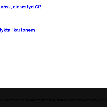
ańsk, nie wstyd Ci?
dyktą i kartonem
h wiadomości ze świata żeglarstwa, świata motorowodniactwa i nie