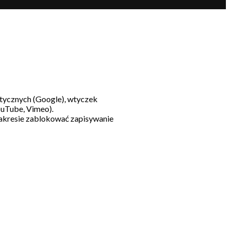
litycznych (Google), wtyczek
ouTube, Vimeo).
akresie zablokować zapisywanie