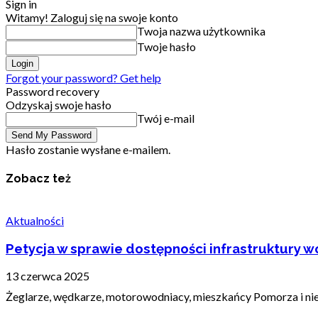
Sign in
Witamy! Zaloguj się na swoje konto
Twoja nazwa użytkownika
Twoje hasło
Forgot your password? Get help
Password recovery
Odzyskaj swoje hasło
Twój e-mail
Hasło zostanie wysłane e-mailem.
Zobacz też
Aktualności
Petycja w sprawie dostępności infrastruktury wo
13 czerwca 2025
Żeglarze, wędkarze, motorowodniacy, mieszkańcy Pomorza i nie t