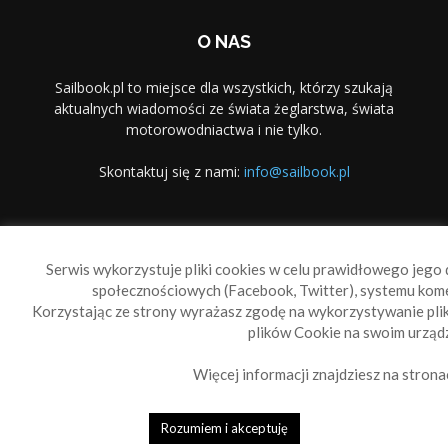
O NAS
Sailbook.pl to miejsce dla wszystkich, którzy szukają
aktualnych wiadomości ze świata żeglarstwa, świata
motorowodniactwa i nie tylko.
Skontaktuj się z nami:
info@sailbook.pl
PODĄŻAJ ZA NAMI
Serwis wykorzystuje pliki cookies w celu prawidłowego jego d
społecznościowych (Facebook, Twitter), systemu kom
Korzystając ze strony wyrażasz zgodę na wykorzystywanie pl
plików Cookie na swoim urządz
Więcej informacji znajdziesz na strona
Sailbook Cup
O nas
Reklama
Polityka prywatności
Polityka Cookie
Rozumiem i akceptuję
© 2010-2019 Sailbook.pl