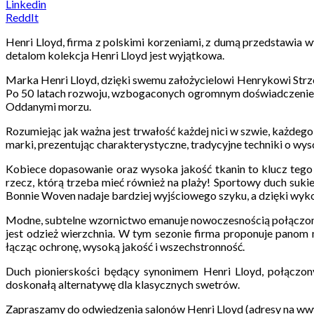
Linkedin
ReddIt
Henri Lloyd, firma z polskimi korzeniami, z dumą przedstawia 
detalom kolekcja Henri Lloyd jest wyjątkowa.
Marka Henri Lloyd, dzięki swemu założycielowi Henrykowi Strzel
Po 50 latach rozwoju, wzbogaconych ogromnym doświadczeniem, p
Oddanymi morzu.
Rozumiejąc jak ważna jest trwałość każdej nici w szwie, każde
marki, prezentując charakterystyczne, tradycyjne techniki o wy
Kobiece dopasowanie oraz wysoka jakość tkanin to klucz tego se
rzecz, którą trzeba mieć również na plaży! Sportowy duch sukie
Bonnie Woven nadaje bardziej wyjściowego szyku, a dzięki wykon
Modne, subtelne wzornictwo emanuje nowoczesnością połączoną
jest odzież wierzchnia. W tym sezonie firma proponuje panom
łącząc ochronę, wysoką jakość i wszechstronność.
Duch pionierskości będący synonimem Henri Lloyd, połączony
doskonałą alternatywę dla klasycznych swetrów.
Zapraszamy do odwiedzenia salonów Henri Lloyd (adresy na www.