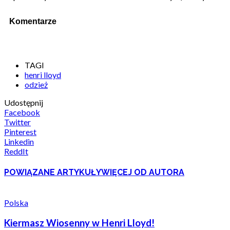
Komentarze
TAGI
henri lloyd
odzież
Udostępnij
Facebook
Twitter
Pinterest
Linkedin
ReddIt
POWIĄZANE ARTYKUŁY
WIĘCEJ OD AUTORA
Polska
Kiermasz Wiosenny w Henri Lloyd!