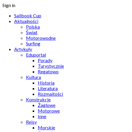
Sign in
Sailbook Cup
Aktualności
Polska
Świat
Motorowodne
Surfing
Artykuły
Eduportal
Porady
Turystycznie
Regatowo
Kultura
Historia
Literatura
Rozmaitości
Konstrukcje
Żaglowe
Motorowe
Inne
Rejsy
Morskie