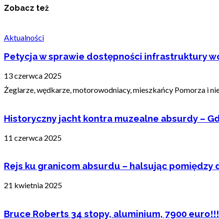
Zobacz też
Aktualności
Petycja w sprawie dostępności infrastruktury wo
13 czerwca 2025
Żeglarze, wędkarze, motorowodniacy, mieszkańcy Pomorza i nie t
Historyczny jacht kontra muzealne absurdy – Gd
11 czerwca 2025
Rejs ku granicom absurdu – halsując pomiędzy 
21 kwietnia 2025
Bruce Roberts 34 stopy, aluminium, 7900 euro!!!