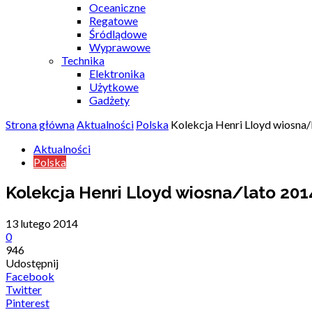
Oceaniczne
Regatowe
Śródlądowe
Wyprawowe
Technika
Elektronika
Użytkowe
Gadżety
Strona główna
Aktualności
Polska
Kolekcja Henri Lloyd wiosna/l
Aktualności
Polska
Kolekcja Henri Lloyd wiosna/lato 2014
13 lutego 2014
0
946
Udostępnij
Facebook
Twitter
Pinterest