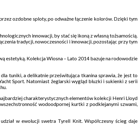
 przez ozdobne sploty, po odważne łączenie kolorów. Dzięki tym
nologicznych innowacji, by stać się ikoną z własną tożsamością.
zenia tradycji, nowoczesności i innowacji, pozostając przy tym
ową estetyką. Kolekcja Wiosna – Lato 2014 bazuje na rodowodzie
 tuniki, a delikatnie prześwitująca tkanina sprawia, że jest to
cht Sport. Natomiast żeglarski wygląd bluzki i sukienki z serii
hu.
jbardziej charakterystycznych elementów kolekcji Henri Lloyd
i wszechstronność wodoodpornej kurtki z podklejanymi szwami,
dział w ewolucji swetra Tyrell Knit. Współczesny ścieg daje