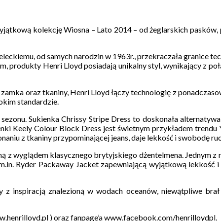
wyjątkową kolekcję Wiosna – Lato 2014 – od żeglarskich pasków,
eckiemu, od samych narodzin w 1963r., przekraczała granice tech
rodukty Henri Lloyd posiadają unikalny styl, wynikający z połąc
go zamka oraz tkaniny, Henri Lloyd łączy technologię z ponadczas
sokim standardzie.
zonu. Sukienka Chrissy Stripe Dress to doskonała alternatywa dla
nki Keely Colour Block Dress jest świetnym przykładem trendu Ya
aniu z tkaniny przypominającej jeans, daje lekkość i swobodę ruc
 z wyglądem klasycznego brytyjskiego dżentelmena. Jednym z na
 m.in. Ryder Packaway Jacket zapewniającą wyjątkową lekkość 
 z inspiracją znalezioną w wodach oceanów, niewątpliwe brał u
henrilloyd.pl ) oraz fanpage’a www.facebook.com/henrilloydpl.