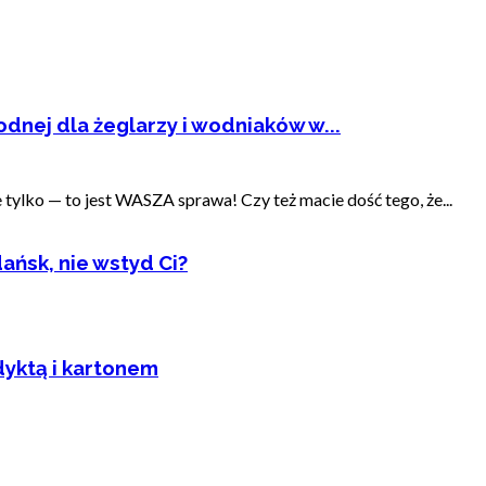
dnej dla żeglarzy i wodniaków w...
ylko — to jest WASZA sprawa! Czy też macie dość tego, że...
ańsk, nie wstyd Ci?
dyktą i kartonem