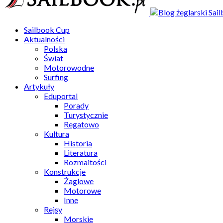
Sailbook Cup
Aktualności
Polska
Świat
Motorowodne
Surfing
Artykuły
Eduportal
Porady
Turystycznie
Regatowo
Kultura
Historia
Literatura
Rozmaitości
Konstrukcje
Żaglowe
Motorowe
Inne
Rejsy
Morskie