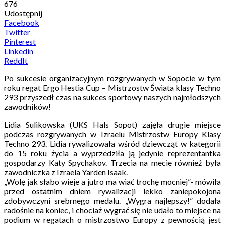
676
Udostępnij
Facebook
Twitter
Pinterest
Linkedin
ReddIt
Po sukcesie organizacyjnym rozgrywanych w Sopocie w tym
roku regat Ergo Hestia Cup – Mistrzostw Świata klasy Techno
293 przyszedł czas na sukces sportowy naszych najmłodszych
zawodników!
Lidia Sulikowska (UKS Hals Sopot) zajęła drugie miejsce
podczas rozgrywanych w Izraelu Mistrzostw Europy Klasy
Techno 293. Lidia rywalizowała wśród dziewcząt w kategorii
do 15 roku życia a wyprzedziła ją jedynie reprezentantka
gospodarzy Katy Spychakov. Trzecia na mecie również była
zawodniczka z Izraela Yarden Isaak.
„Wolę jak słabo wieje a jutro ma wiać trochę mocniej”- mówiła
przed ostatnim dniem rywalizacji lekko zaniepokojona
zdobywczyni srebrnego medalu. „Wygra najlepszy!” dodała
radośnie na koniec, i chociaż wygrać się nie udało to miejsce na
podium w regatach o mistrzostwo Europy z pewnością jest