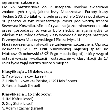
ogromnym sukcesem.
Od 26 października do 2 listopada byliśmy świadkami
znakomitych regat, jakimi były Mistrzostwa Europy klasy
Techno 293. Do Eilat w Izraelu przyjechało 130 zawodników z
18 państw w tym reprezentacja Polski pod wodzą trenera
Seweryna Kosznika. Mimo iż rywalizacja zdominowana została
przez gospodarzy to warto było śledzić zmagania gdyż to
właśnie z tej młodzieżowej klasy wywodzić się będą następcy
Przemysława Miarczyńskiego i Piotra Myszki
Nasi reprezentanci pływali ze zmiennym szczęściem. Oprócz
doskonałej w Eliat Lidii Sulikowskiej najlepiej spisał się
Mateusz Grochowski (SKŻ Ergo Hestia Sopot), który wygrał
ostatni wyścig rywalizacji i ostatecznie w klasyfikacji do 17
roku życia zajął bardzo dobre 9 miejsce.
Klasyfikacja U15 dziewcząt:
1. Katy Spychakov (Izrael)
2. Lidia Sulikowska (Polska, UKS Hals Sopot)
3. Yarden Isaak (Izrael)
Klasyfikacja U15 chłopców:
1. Itai Kafri (Izrael)
2. Guy Sitin (Izrael)
3. Adam Tzachar (Izrael)