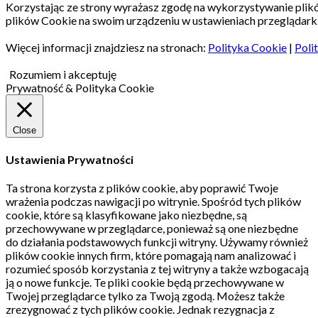
Korzystając ze strony wyrażasz zgodę na wykorzystywanie pli
plików Cookie na swoim urządzeniu w ustawieniach przeglądarki
Więcej informacji znajdziesz na stronach:
Polityka Cookie
|
Poli
Rozumiem i akceptuję
Prywatność & Polityka Cookie
Close
Ustawienia Prywatności
Ta strona korzysta z plików cookie, aby poprawić Twoje
wrażenia podczas nawigacji po witrynie.
Spośród tych plików
cookie, które są klasyfikowane jako niezbędne, są
przechowywane w przeglądarce, ponieważ są one niezbędne
do działania podstawowych funkcji witryny.
Używamy również
plików cookie innych firm, które pomagają nam analizować i
rozumieć sposób korzystania z tej witryny a także wzbogacają
ją o nowe funkcje.
Te pliki cookie będą przechowywane w
Twojej przeglądarce tylko za Twoją zgodą.
Możesz także
zrezygnować z tych plików cookie.
Jednak rezygnacja z