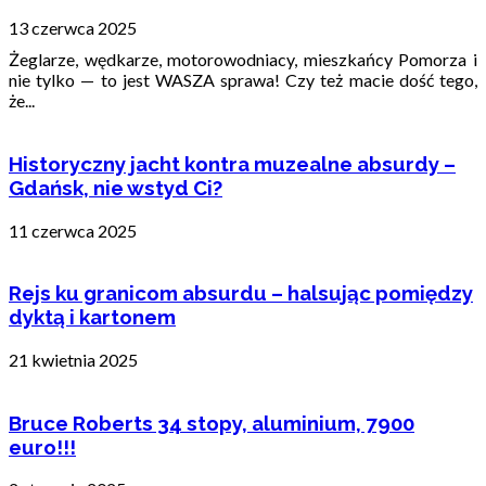
13 czerwca 2025
Żeglarze, wędkarze, motorowodniacy, mieszkańcy Pomorza i
nie tylko — to jest WASZA sprawa! Czy też macie dość tego,
że...
Historyczny jacht kontra muzealne absurdy –
Gdańsk, nie wstyd Ci?
11 czerwca 2025
Rejs ku granicom absurdu – halsując pomiędzy
dyktą i kartonem
21 kwietnia 2025
Bruce Roberts 34 stopy, aluminium, 7900
euro!!!