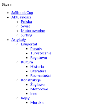
Sign in
Sailbook Cup
Aktualności
Polska
Świat
Motorowodne
Surfing
Artykuły
Eduportal
Porady
Turystycznie
Regatowo
Kultura
Historia
Literatura
Rozmaitości
Konstrukcje
Żaglowe
Motorowe
Inne
Rejsy
Morskie