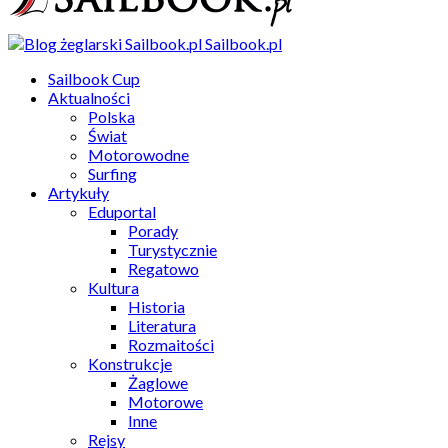
Sailbook.pl
Sailbook Cup
Aktualności
Polska
Świat
Motorowodne
Surfing
Artykuły
Eduportal
Porady
Turystycznie
Regatowo
Kultura
Historia
Literatura
Rozmaitości
Konstrukcje
Żaglowe
Motorowe
Inne
Rejsy