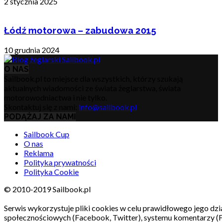
2 stycznia 2025
Łódź motorowa – zabudowa 2015
10 grudnia 2024
O NAS
Sailbook.pl to miejsce dla wszystkich, którzy szukają
aktualnych wiadomości ze świata żeglarstwa, świata
motorowodniactwa i nie tylko.
Skontaktuj się z nami:
info@sailbook.pl
PODĄŻAJ ZA NAMI
Sailbook Cup
O nas
Reklama
Polityka prywatności
Polityka Cookie
© 2010-2019 Sailbook.pl
Serwis wykorzystuje pliki cookies w celu prawidłowego jego dzia
społecznościowych (Facebook, Twitter), systemu komentarzy (