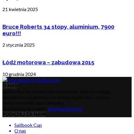
21 kwietnia 2025
Bruce Roberts 34 stopy, aluminium, 7900
euro!!!
2 stycznia 2025
Łódź motorowa – zabudowa 2015
10 grudnia 2024
O NAS
Sailbook.pl to miejsce dla wszystkich, którzy szukają
aktualnych wiadomości ze świata żeglarstwa, świata
motorowodniactwa i nie tylko.
Skontaktuj się z nami:
info@sailbook.pl
PODĄŻAJ ZA NAMI
Sailbook Cup
O nas