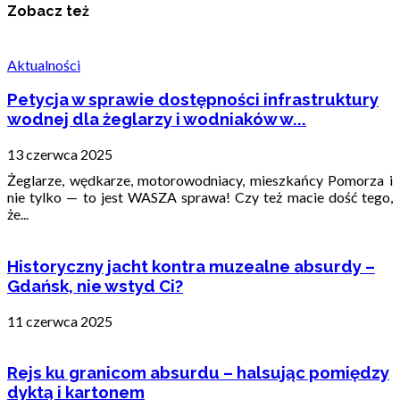
Zobacz też
Aktualności
Petycja w sprawie dostępności infrastruktury
wodnej dla żeglarzy i wodniaków w...
13 czerwca 2025
Żeglarze, wędkarze, motorowodniacy, mieszkańcy Pomorza i
nie tylko — to jest WASZA sprawa! Czy też macie dość tego,
że...
Historyczny jacht kontra muzealne absurdy –
Gdańsk, nie wstyd Ci?
11 czerwca 2025
Rejs ku granicom absurdu – halsując pomiędzy
dyktą i kartonem