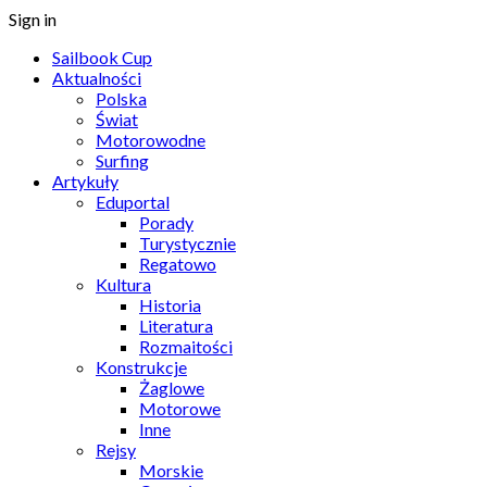
Sign in
Sailbook Cup
Aktualności
Polska
Świat
Motorowodne
Surfing
Artykuły
Eduportal
Porady
Turystycznie
Regatowo
Kultura
Historia
Literatura
Rozmaitości
Konstrukcje
Żaglowe
Motorowe
Inne
Rejsy
Morskie