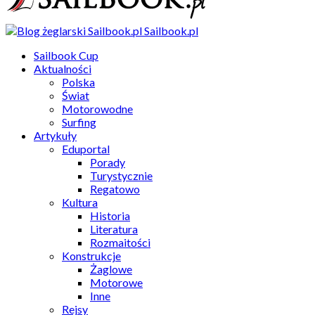
Sailbook.pl
Sailbook Cup
Aktualności
Polska
Świat
Motorowodne
Surfing
Artykuły
Eduportal
Porady
Turystycznie
Regatowo
Kultura
Historia
Literatura
Rozmaitości
Konstrukcje
Żaglowe
Motorowe
Inne
Rejsy