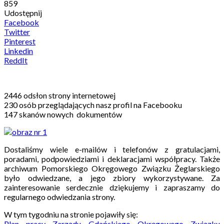
859
Udostępnij
Facebook
Twitter
Pinterest
Linkedin
ReddIt
2446 odsłon
strony internetowej
230 osób
przeglądających nasz profil na Facebooku
147 skanów nowych
dokumentów
Dostaliśmy wiele e-mailów i telefonów z gratulacjami,
poradami, podpowiedziami i deklaracjami współpracy. Także
archiwum Pomorskiego Okręgowego Związku Żeglarskiego
było odwiedzane, a jego zbiory wykorzystywane. Za
zainteresowanie serdecznie dziękujemy i zapraszamy do
regularnego odwiedzania strony.
W tym tygodniu n
a stronie pojawiły się:
Plan pracy Zarządu Gdańskiego Okręgowego Związku