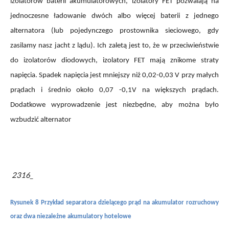
izolatorów baterii akumulatorowych, izolatory FET pozwalają na
jednoczesne ładowanie dwóch albo więcej baterii z jednego
alternatora (lub pojedynczego prostownika sieciowego, gdy
zasilamy nasz jacht z lądu). Ich zaletą jest to, że w przeciwieństwie
do izolatorów diodowych, izolatory FET mają znikome straty
napięcia. Spadek napięcia jest mniejszy niż 0,02-0,03 V przy małych
prądach i średnio około 0,07 -0,1V na większych prądach.
Dodatkowe wyprowadzenie jest niezbędne, aby można było
wzbudzić alternator
2316_
Rysunek 8 Przykład separatora dzielącego prąd na akumulator rozruchowy
oraz dwa niezależne akumulatory hotelowe