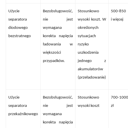
Użycie
Bezobsługowość,
Stosunkowo
500-850 
separatora
nie jest
wysoki koszt. W
i więcej
diodowego
wymagana
określonych
bezstratnego
korekta napięcia
sytuacjach
ładowania w
ryzyko
większości
uszkodzenia
przypadków.
jednego z
akumulatorów
(przeładowanie)
Użycie
Bezobsługowość,
Stosunkowo
700-100
separatora
nie jest
wysoki koszt
zł
przekaźnikowego
wymagana
korekta napięcia