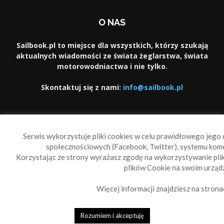
O NAS
Sailbook.pl to miejsce dla wszystkich, którzy szukają
aktualnych wiadomości ze świata żeglarstwa, świata
motorowodniactwa i nie tylko.
Skontaktuj się z nami:
info@sailbook.pl
PODĄŻAJ ZA NAMI
Serwis wykorzystuje pliki cookies w celu prawidłowego jego d
społecznościowych (Facebook, Twitter), systemu kom
Korzystając ze strony wyrażasz zgodę na wykorzystywanie pl
plików Cookie na swoim urządz
Więcej informacji znajdziesz na strona
Sailbook Cup
O nas
Reklama
Polityka prywatności
Polityka Cookie
Rozumiem i akceptuję
© 2010-2019 Sailbook.pl