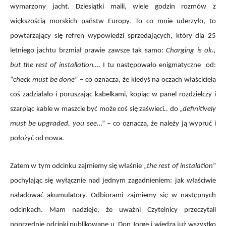
wymarzony jacht. Dziesiątki maili, wiele godzin rozmów z
większością morskich państw Europy. To co mnie uderzyło, to
powtarzający się refren wypowiedzi sprzedających, który dla 25
letniego jachtu brzmiał prawie zawsze tak samo:
Charging is ok.,
but the rest of installation….
I tu następowało enigmatyczne od:
“
check must be done
” – co oznacza, że kiedyś na oczach właściciela
coś zadziałało i poruszając kabelkami, kopiąc w panel rozdzielczy i
szarpiąc kable w maszcie być może coś się zaświeci.. do „
definitively
must be upgraded, you see
…” – co oznacza, że należy ją wypruć i
położyć od nowa.
Zatem w tym odcinku zajmiemy się właśnie „
the rest of instalation
”
pochylając się wyłącznie nad jednym zagadnieniem: jak właściwie
naładować akumulatory. Odbiorami zajmiemy się w następnych
odcinkach. Mam nadzieje, że uważni Czytelnicy przeczytali
poprzednie odcinki publikowane u Don Jorge i wiedzą już wszystko