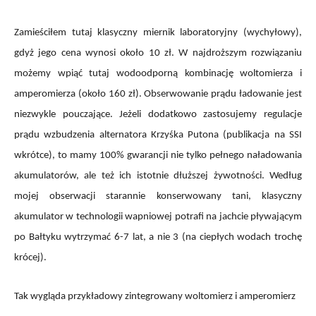
Zamieściłem tutaj klasyczny miernik laboratoryjny (wychyłowy),
gdyż jego cena wynosi około 10 zł. W najdroższym rozwiązaniu
możemy wpiąć tutaj wodoodporną kombinację woltomierza i
amperomierza (około 160 zł). Obserwowanie prądu ładowanie jest
niezwykle pouczające. Jeżeli dodatkowo zastosujemy regulacje
prądu wzbudzenia alternatora Krzyśka Putona (publikacja na SSI
wkrótce), to mamy 100% gwarancji nie tylko pełnego naładowania
akumulatorów, ale też ich istotnie dłuższej żywotności. Według
mojej obserwacji starannie konserwowany tani, klasyczny
akumulator w technologii wapniowej potrafi na jachcie pływającym
po Bałtyku wytrzymać 6-7 lat, a nie 3 (na ciepłych wodach trochę
krócej).
Tak wygląda przykładowy zintegrowany woltomierz i amperomierz