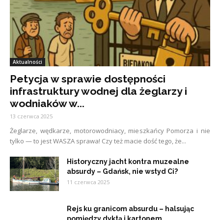
Aktualności
Petycja w sprawie dostępności
infrastruktury wodnej dla żeglarzy i
wodniaków w...
13 czerwca 2025
Żeglarze, wędkarze, motorowodniacy, mieszkańcy Pomorza i nie
tylko — to jest WASZA sprawa! Czy też macie dość tego, że...
Historyczny jacht kontra muzealne
absurdy – Gdańsk, nie wstyd Ci?
11 czerwca 2025
Rejs ku granicom absurdu – halsując
pomiędzy dyktą i kartonem