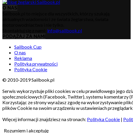
O NAS
Sailbook.pl to miejsce dla wszystkich, którzy szukają
aktualnych wiadomości ze świata żeglarstwa, świata
motorowodniactwa i nie tylko.
Skontaktuj się z nami:
info@sailbook.pl
PODĄŻAJ ZA NAMI
Sailbook Cup
O nas
Reklama
Polityka prywatności
Polityka Cookie
© 2010-2019 Sailbook.pl
Serwis wykorzystuje pliki cookies w celu prawidłowego jego dzia
społecznościowych (Facebook, Twitter), systemu komentarzy (
Korzystając ze strony wyrażasz zgodę na wykorzystywanie pli
plików Cookie na swoim urządzeniu w ustawieniach przeglądarki
Więcej informacji znajdziesz na stronach:
Polityka Cookie
|
Poli
Rozumiem i akceptuję