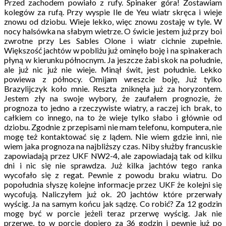
Przed zachodem powiało z rufy. Spinaker góra! Zostawiam
kolegów za rufą. Przy wyspie Ile de Yeu wiatr skręca i wieje
znowu od dziobu. Wieje lekko, więc znowu zostaję w tyle. W
nocy halsówka na słabym wietrze. O świcie jestem już przy boi
zwrotne przy Les Sables Olone i wiatr cichnie zupełnie.
Większość jachtów w pobliżu już ominęło boję i na spinakerach
płyną w kierunku północnym. Ja jeszcze żabi skok na południe,
ale już nic już nie wieje. Minął świt, jest południe. Lekko
powiewa z północy. Omijam wreszcie boję, Już tylko
Brazylijczyk koło mnie. Reszta zniknęła już za horyzontem.
Jestem zły na swoje wybory, że zaufałem prognozie, że
prognoza to jedno a rzeczywiste wiatry, a raczej ich brak, to
całkiem co innego, na to że wieje tylko słabo i głównie od
dziobu. Zgodnie z przepisami nie mam telefonu, komputera, nie
mogę też kontaktować się z lądem. Nie wiem gdzie inni, nie
wiem jaka prognoza na najbliższy czas. Niby służby francuskie
zapowiadają przez UKF NW2-4, ale zapowiadają tak od kilku
dni i nic się nie sprawdza. Już kilka jachtów tego ranka
wycofało się z regat. Pewnie z powodu braku wiatru. Do
popołudnia słyszę kolejne informacje przez UKF że kolejni się
wycofują. Naliczyłem już ok. 20 jachtów które przerwały
wyścig. Ja na samym końcu jak sądzę. Co robić? Za 12 godzin
mogę być w porcie jeżeli teraz przerwę wyścig. Jak nie
przerwę, to w porcie dopiero za 36 godzin i pewnie już po