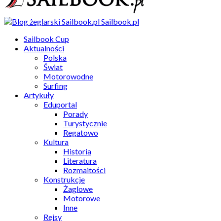
Sailbook.pl
Sailbook Cup
Aktualności
Polska
Świat
Motorowodne
Surfing
Artykuły
Eduportal
Porady
Turystycznie
Regatowo
Kultura
Historia
Literatura
Rozmaitości
Konstrukcje
Żaglowe
Motorowe
Inne
Rejsy