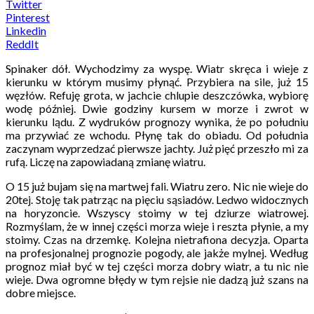
Twitter
Pinterest
Linkedin
ReddIt
Spinaker dół. Wychodzimy za wyspę. Wiatr skręca i wieje z
kierunku w którym musimy płynąć. Przybiera na sile, już 15
węzłów. Refuję grota, w jachcie chlupie deszczówka, wybiorę
wodę później. Dwie godziny kursem w morze i zwrot w
kierunku lądu. Z wydruków prognozy wynika, że po południu
ma przywiać ze wchodu. Płynę tak do obiadu. Od południa
zaczynam wyprzedzać pierwsze jachty. Już pięć przeszło mi za
rufą. Liczę na zapowiadaną zmianę wiatru.
O 15 już bujam się na martwej fali. Wiatru zero. Nic nie wieje do
20tej. Stoję tak patrząc na pięciu sąsiadów. Ledwo widocznych
na horyzoncie. Wszyscy stoimy w tej dziurze wiatrowej.
Rozmyślam, że w innej części morza wieje i reszta płynie, a my
stoimy. Czas na drzemkę. Kolejna nietrafiona decyzja. Oparta
na profesjonalnej prognozie pogody, ale jakże mylnej. Według
prognoz miał być w tej części morza dobry wiatr, a tu nic nie
wieje. Dwa ogromne błędy w tym rejsie nie dadzą już szans na
dobre miejsce.