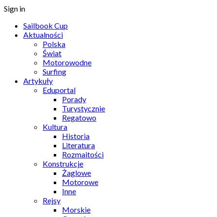
Sign in
Sailbook Cup
Aktualności
Polska
Świat
Motorowodne
Surfing
Artykuły
Eduportal
Porady
Turystycznie
Regatowo
Kultura
Historia
Literatura
Rozmaitości
Konstrukcje
Żaglowe
Motorowe
Inne
Rejsy
Morskie