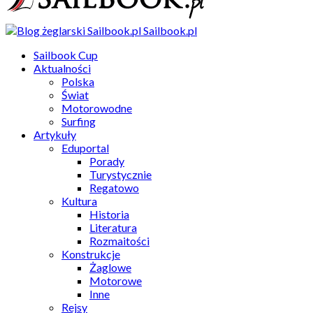
Sailbook.pl
Sailbook Cup
Aktualności
Polska
Świat
Motorowodne
Surfing
Artykuły
Eduportal
Porady
Turystycznie
Regatowo
Kultura
Historia
Literatura
Rozmaitości
Konstrukcje
Żaglowe
Motorowe
Inne
Rejsy