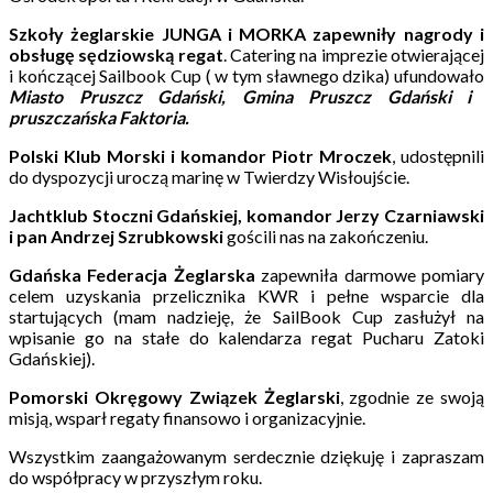
Szkoły żeglarskie JUNGA i MORKA zapewniły nagrody i
obsługę sędziowską regat
. Catering na imprezie otwierającej
i kończącej Sailbook Cup ( w tym sławnego dzika) ufundowało
Miasto Pruszcz Gdański, Gmina Pruszcz Gdański i
pruszczańska Faktoria.
Polski Klub Morski i komandor Piotr Mroczek
, udostępnili
do dyspozycji uroczą marinę w Twierdzy Wisłoujście.
Jachtklub Stoczni Gdańskiej, komandor Jerzy Czarniawski
i pan Andrzej Szrubkowski
gościli nas na zakończeniu.
Gdańska Federacja Żeglarska
zapewniła darmowe pomiary
celem uzyskania przelicznika KWR i pełne wsparcie dla
startujących (mam nadzieję, że SailBook Cup zasłużył na
wpisanie go na stałe do kalendarza regat Pucharu Zatoki
Gdańskiej).
Pomorski Okręgowy Związek Żeglarski
, zgodnie ze swoją
misją, wsparł regaty finansowo i organizacyjnie.
Wszystkim zaangażowanym serdecznie dziękuję i zapraszam
do współpracy w przyszłym roku.