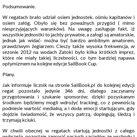
Podsumowanie.
W regatach brało udział osiem jednostek, ośmiu kapitanów i
osiem załóg. Obyło się bez poważnych przygód ( mimo
niesprzyjających warunków). Na uwagę zasługuje fakt, iż
wszystkie jednostki to jachty prywatne, a załogi są amatorskie,
jednak jak widać- można być bardzo ambitnym amatorem,
prawdziwym żeglarzem. Cieszy także wysoka frekwencja, w
sezonie 2012 na wodach Zatoki było kilka krótkich imprez,
które nie miały takiej liczebności, co tym bardziej napawa
optymizmem na kolejne edycje SailBook Cup.
Plany.
Jak informuje licznik na stronie SailBook.pl do kolejnej edycji
regat pozostało jedynie 346 dni, dlatego zaczynamy
przygotowania i szukanie sponsorów; dzięki pozyskanym
środkom będziemy mogli wdrożyć tracking, co z pewnością
podniesie wartość medialną, a i doda emocji startującym, gdy
dojdzie świadomość, że wszyscy patrzą, dopingują, śledzą i
trzymają kciuki.
W chwili obecnej w regatach startują jednostki z całego
wybrzeża, pozostaje zaprosić naszych sąsiadów ze wschodu i