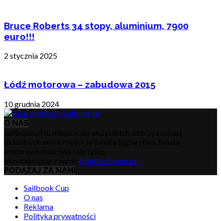
Bruce Roberts 34 stopy, aluminium, 7900
euro!!!
2 stycznia 2025
Łódź motorowa – zabudowa 2015
10 grudnia 2024
O NAS
Sailbook.pl to miejsce dla wszystkich, którzy szukają
aktualnych wiadomości ze świata żeglarstwa, świata
motorowodniactwa i nie tylko.
Skontaktuj się z nami:
info@sailbook.pl
PODĄŻAJ ZA NAMI
Sailbook Cup
O nas
Reklama
Polityka prywatności