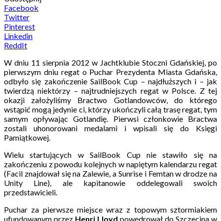
Facebook
Twitter
Pinterest
Linkedin
ReddIt
W dniu 11 sierpnia 2012 w Jachtklubie Stoczni Gdańskiej, po
pierwszym dniu regat o Puchar Prezydenta Miasta Gdańska,
odbyło się zakończenie SailBook Cup – najdłuższych i – jak
twierdzą niektórzy – najtrudniejszych regat w Polsce. Z tej
okazji założyliśmy Bractwo Gotlandowców, do którego
wstąpić mogą jedynie ci, którzy ukończyli całą trasę regat, tym
samym opływając Gotlandię. Pierwsi członkowie Bractwa
zostali uhonorowani medalami i wpisali się do Księgi
Pamiątkowej.
Wielu startujących w SailBook Cup nie stawiło się na
zakończeniu z powodu kolejnych w napiętym kalendarzu regat
(Facil znajdował się na Zalewie, a Sunrise i Femtan w drodze na
Unity Line), ale kapitanowie oddelegowali swoich
przedstawicieli.
Puchar za pierwsze miejsce wraz z topowym sztormiakiem
ufundowanym przez
Henri Lloyd
powędrował do Szczecina w