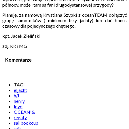
północy, może i tam są fani długodystansowej przygody?
Planuję, za namową Krystiana Szypki z oceanTEAM dołączyć
grupę samotników ( minimum trzy jachty) lub dać bonus
czasowy dla pojedynczego chętnego.
kpt. Jacek Zieliński
zdj. KR i MG
Komentarze
TAGI
eljacht
h/l
henry
loyd
OCEAN!&
regaty
sailbookcup
sails