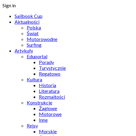
Sign in
Sailbook Cup
Aktualności
Polska
Świat
Motorowodne
Surfing
Artykuły
Eduportal
Porady
Turystycznie
Regatowo
Kultura
Historia
Literatura
Rozmaitości
Konstrukcje
Żaglowe
Motorowe
Inne
Rejsy
Morskie