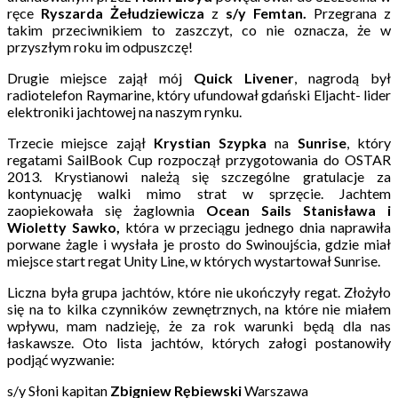
ręce
Ryszarda Żełudziewicza
z
s/y Femtan.
Przegrana z
takim przeciwnikiem to zaszczyt, co nie oznacza, że w
przyszłym roku im odpuszczę!
Drugie miejsce zajął mój
Quick Livener
, nagrodą był
radiotelefon Raymarine, który ufundował gdański Eljacht- lider
elektroniki jachtowej na naszym rynku.
Trzecie miejsce zajął
Krystian Szypka
na
Sunrise
, który
regatami SailBook Cup rozpoczął przygotowania do OSTAR
2013. Krystianowi należą się szczególne gratulacje za
kontynuację walki mimo strat w sprzęcie. Jachtem
zaopiekowała się żaglownia
Ocean Sails Stanisława i
Wioletty Sawko,
która w przeciągu jednego dnia naprawiła
porwane żagle i wysłała je prosto do Swinoujścia, gdzie miał
miejsce start regat Unity Line, w których wystartował Sunrise.
Liczna była grupa jachtów, które nie ukończyły regat. Złożyło
się na to kilka czynników zewnętrznych, na które nie miałem
wpływu, mam nadzieję, że za rok warunki będą dla nas
łaskawsze. Oto lista jachtów, których załogi postanowiły
podjąć wyzwanie:
s/y Słoni kapitan
Zbigniew Rębiewski
Warszawa