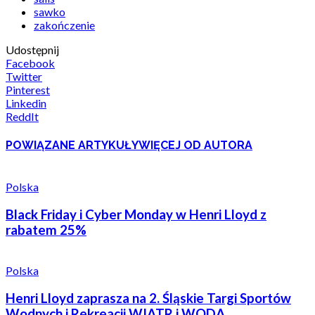
sawko
zakończenie
Udostępnij
Facebook
Twitter
Pinterest
Linkedin
ReddIt
POWIĄZANE ARTYKUŁY
WIĘCEJ OD AUTORA
Polska
Black Friday i Cyber Monday w Henri Lloyd z
rabatem 25%
Polska
Henri Lloyd zaprasza na 2. Śląskie Targi Sportów
Wodnych i Rekreacji WIATR i WODA.