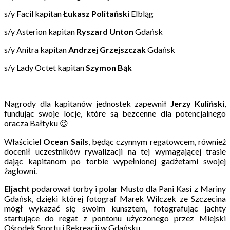
s/y Facil kapitan
Łukasz Politański
Elbląg
s/y Asterion kapitan
Ryszard Unton
Gdańsk
s/y Anitra kapitan
Andrzej Grzejszczak
Gdańsk
s/y Lady Octet kapitan
Szymon Bąk
Nagrody dla kapitanów jednostek zapewnił
Jerzy Kuliński
,
fundując swoje locje, które są bezcenne dla potencjalnego
oracza Bałtyku 😉
Właściciel
Ocean Sails
, będąc czynnym regatowcem, również
docenił uczestników rywalizacji na tej wymagającej trasie
dając kapitanom po torbie wypełnionej gadżetami swojej
żaglowni.
Eljacht
podarował torby i polar Musto dla Pani Kasi z Mariny
Gdańsk, dzięki której fotograf Marek Wilczek ze Szczecina
mógł wykazać się swoim kunsztem, fotografując jachty
startujące do regat z pontonu użyczonego przez Miejski
Ośrodek Sportu i Rekreacji w Gdańsku.