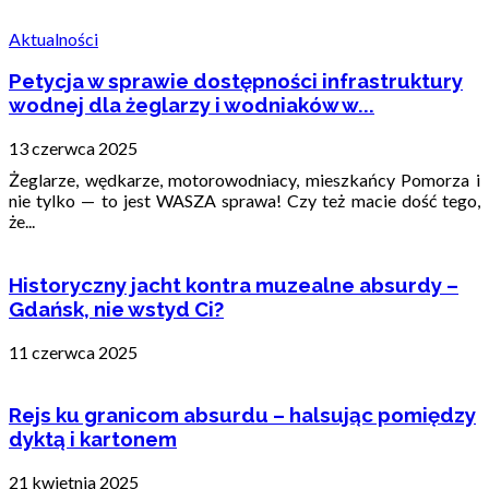
Aktualności
Petycja w sprawie dostępności infrastruktury
wodnej dla żeglarzy i wodniaków w...
13 czerwca 2025
Żeglarze, wędkarze, motorowodniacy, mieszkańcy Pomorza i
nie tylko — to jest WASZA sprawa! Czy też macie dość tego,
że...
Historyczny jacht kontra muzealne absurdy –
Gdańsk, nie wstyd Ci?
11 czerwca 2025
Rejs ku granicom absurdu – halsując pomiędzy
dyktą i kartonem
21 kwietnia 2025