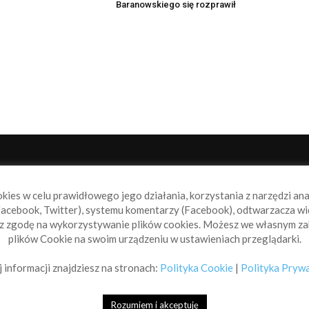
Baranowskiego się rozprawił
NAS
P
okies w celu prawidłowego jego działania, korzystania z narzędzi an
book.pl to miejsce dla wszystkich, którzy szukają aktualnych
acebook, Twitter), systemu komentarzy (Facebook), odtwarzacza wi
omości ze świata żeglarstwa, świata motorowodniactwa i
sz zgodę na wykorzystywanie plików cookies. Możesz we własnym za
ylko.
plików Cookie na swoim urządzeniu w ustawieniach przeglądarki.
taktuj się z nami:
info@sailbook.pl
 informacji znajdziesz na stronach:
Polityka Cookie
|
Polityka Pryw
Rozumiem i akceptuję