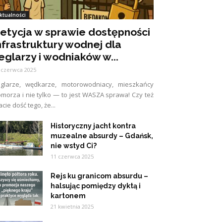
ktualności
etycja w sprawie dostępności
nfrastruktury wodnej dla
eglarzy i wodniaków w...
 czerwca 2025
eglarze, wędkarze, motorowodniacy, mieszkańcy
morza i nie tylko — to jest WASZA sprawa! Czy też
cie dość tego, że...
Historyczny jacht kontra
muzealne absurdy – Gdańsk,
nie wstyd Ci?
11 czerwca 2025
Rejs ku granicom absurdu –
halsując pomiędzy dyktą i
kartonem
21 kwietnia 2025