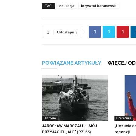
TAGI
edukacja
krzysztof baranowski
Udostępnij
POWIĄZANE ARTYKUŁY
WIĘCEJ OD
Historia
Literatura
JAROSŁAW MARSZAŁŁ – MÓJ
„Uczucia o
PRZYJACIEL „ALF” (PZ-66)
recenzji