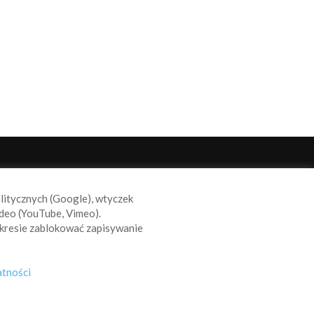
ODĄŻAJ ZA NAMI
alitycznych (Google), wtyczek
deo (YouTube, Vimeo).
kresie zablokować zapisywanie
atności