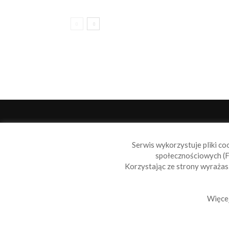
O 
Serwis wykorzystuje pliki co
Sail
społecznościowych (F
wiad
Korzystając ze strony wyraża
nie t
Skon
Więcej