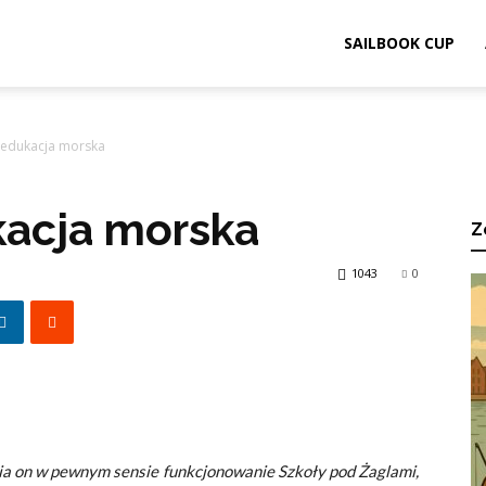
ook.pl
SAILBOOK CUP
 edukacja morska
acja morska
Z
1043
0
nia on w pewnym sensie funkcjonowanie Szkoły pod Żaglami,