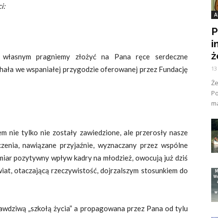
i:
A
P
i
ż
 własnym pragniemy złożyć na Pana ręce serdeczne
hała we wspaniałej przygodzie oferowanej przez Fundację
13
Ż
Po
ma
m nie tylko nie zostały zawiedzione, ale przerosły nasze
czenia, nawiązane przyjaźnie, wyznaczany przez wspólne
 miar pozytywny wpływ kadry na młodzież, owocują już dziś
iat, otaczającą rzeczywistość, dojrzalszym stosunkiem do
awdziwą „szkołą życia” a propagowana przez Pana od tylu