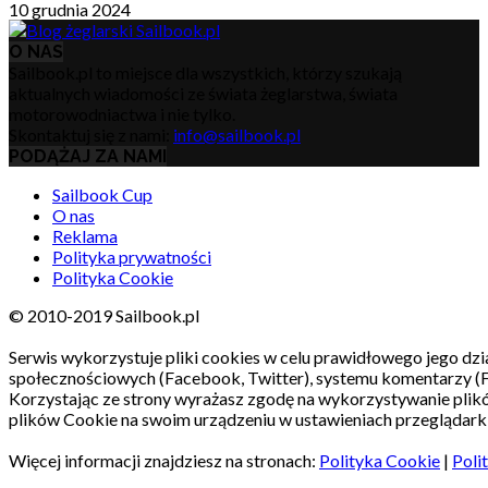
10 grudnia 2024
O NAS
Sailbook.pl to miejsce dla wszystkich, którzy szukają
aktualnych wiadomości ze świata żeglarstwa, świata
motorowodniactwa i nie tylko.
Skontaktuj się z nami:
info@sailbook.pl
PODĄŻAJ ZA NAMI
Sailbook Cup
O nas
Reklama
Polityka prywatności
Polityka Cookie
© 2010-2019 Sailbook.pl
Serwis wykorzystuje pliki cookies w celu prawidłowego jego dzia
społecznościowych (Facebook, Twitter), systemu komentarzy (
Korzystając ze strony wyrażasz zgodę na wykorzystywanie pli
plików Cookie na swoim urządzeniu w ustawieniach przeglądarki
Więcej informacji znajdziesz na stronach:
Polityka Cookie
|
Poli