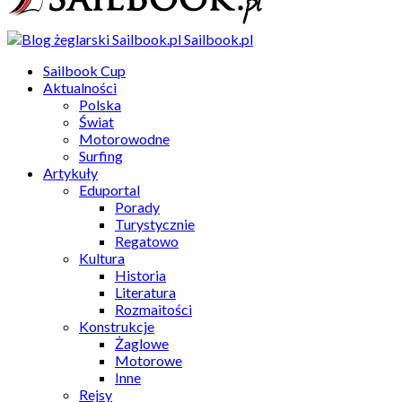
Sailbook.pl
Sailbook Cup
Aktualności
Polska
Świat
Motorowodne
Surfing
Artykuły
Eduportal
Porady
Turystycznie
Regatowo
Kultura
Historia
Literatura
Rozmaitości
Konstrukcje
Żaglowe
Motorowe
Inne
Rejsy