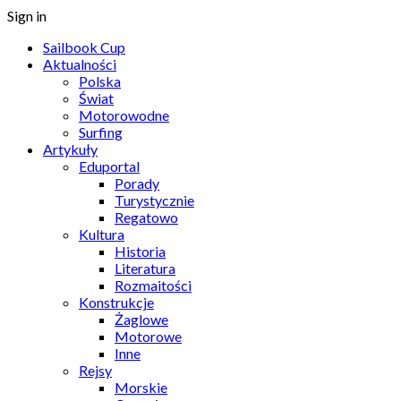
Sign in
Sailbook Cup
Aktualności
Polska
Świat
Motorowodne
Surfing
Artykuły
Eduportal
Porady
Turystycznie
Regatowo
Kultura
Historia
Literatura
Rozmaitości
Konstrukcje
Żaglowe
Motorowe
Inne
Rejsy
Morskie