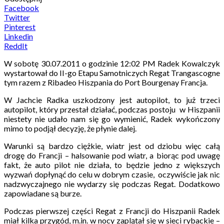
Facebook
Twitter
Pinterest
Linkedin
ReddIt
W sobotę 30.07.2011 o godzinie 12:02 PM Radek Kowalczyk
wystartował do II-go Etapu Samotniczych Regat Trangascogne
tym razem z Ribadeo Hiszpania do Port Bourgenay Francja.
W Jachcie Radka uszkodzony jest autopilot, to już trzeci
autopilot, który przestał działać, podczas postoju w Hiszpanii
niestety nie udało nam się go wymienić, Radek wykończony
mimo to podjął decyzję, że płynie dalej.
Warunki są bardzo ciężkie, wiatr jest od dziobu więc całą
drogę do Francji – halsowanie pod wiatr, a biorąc pod uwagę
fakt, że auto pilot nie działa, to będzie jedno z większych
wyzwań dopłynąć do celu w dobrym czasie, oczywiście jak nic
nadzwyczajnego nie wydarzy się podczas Regat. Dodatkowo
zapowiadane są burze.
Podczas pierwszej części Regat z Francji do Hiszpanii Radek
miał kilka przygód, m.in. w nocy zaplątał się w sieci rybackie –