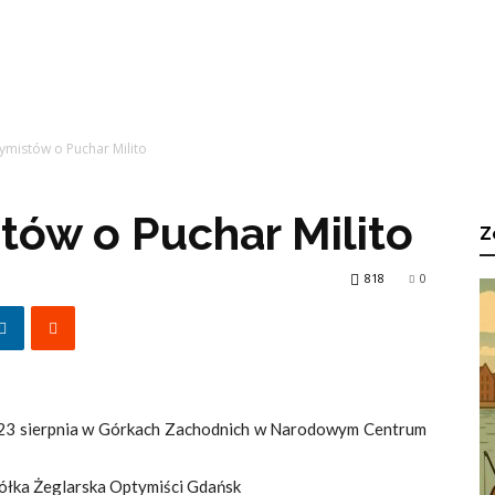
ymistów o Puchar Milito
tów o Puchar Milito
Z
818
0
ś 23 sierpnia w Górkach Zachodnich w Narodowym Centrum
ółka Żeglarska Optymiści Gdańsk