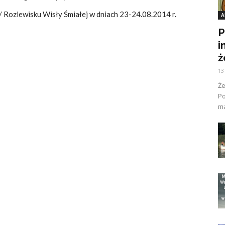
 Rozlewisku Wisły Śmiałej w dniach 23-24.08.2014 r.
A
P
i
ż
13
Ż
Po
ma