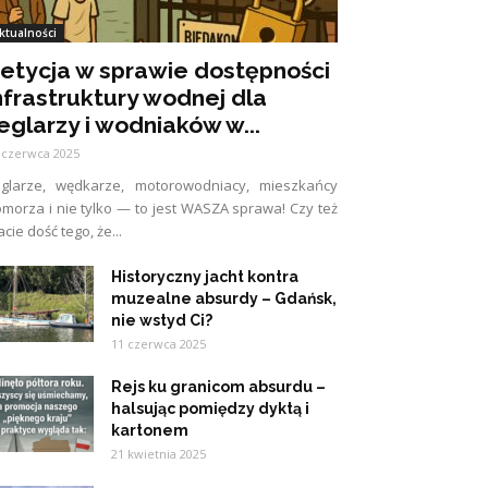
ktualności
etycja w sprawie dostępności
nfrastruktury wodnej dla
eglarzy i wodniaków w...
 czerwca 2025
eglarze, wędkarze, motorowodniacy, mieszkańcy
morza i nie tylko — to jest WASZA sprawa! Czy też
cie dość tego, że...
Historyczny jacht kontra
muzealne absurdy – Gdańsk,
nie wstyd Ci?
11 czerwca 2025
Rejs ku granicom absurdu –
halsując pomiędzy dyktą i
kartonem
21 kwietnia 2025