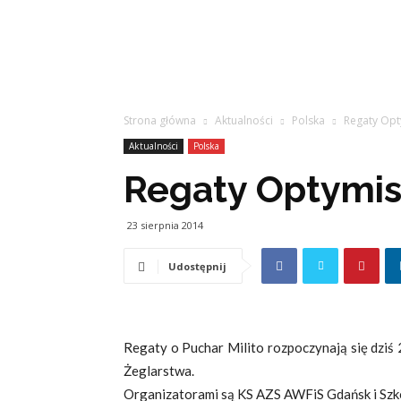
Strona główna
Aktualności
Polska
Regaty Opt
Aktualności
Polska
Regaty Optymis
23 sierpnia 2014
Udostępnij
Regaty o Puchar Milito rozpoczynają się dzi
Żeglarstwa.
Organizatorami są KS AZS AWFiS Gdańsk i Szk