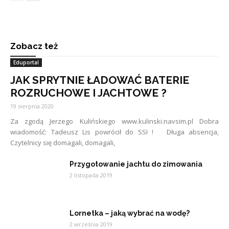
Zobacz też
Eduportal
JAK SPRYTNIE ŁADOWAĆ BATERIE
ROZRUCHOWE I JACHTOWE ?
19 sierpnia 2020
Za zgodą Jerzego Kulińskiego www.kulinski.navsim.pl Dobra
wiadomość: Tadeusz Lis powrócił do SSI ! Długa absencja,
Czytelnicy się domagali, domagali,
Przygotowanie jachtu do zimowania
2 listopada 2019
Lornetka – jaką wybrać na wodę?
2 września 2019