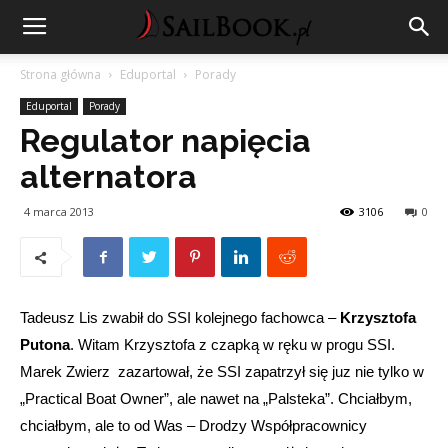
Strona główna
Eduportal
Porady
Eduportal
Porady
Regulator napięcia
alternatora
4 marca 2013
3106
0
Tadeusz Lis zwabił do SSI kolejnego fachowca –
Krzysztofa
Putona
. Witam Krzysztofa z czapką w ręku w progu SSI.
Marek Zwierz zazartował, że SSI zapatrzył się juz nie tylko w
„Practical Boat Owner”, ale nawet na „Palsteka”. Chciałbym,
chciałbym, ale to od Was – Drodzy Współpracownicy