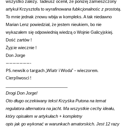
wszystko zależy. Tadeusz ocenił, ze poniżej zamieszczony
artykuł Krzysztofa to
wyrafinowana fubkcjonalnośc z prostotą
.
To mnie jednak znowu wbija w kompleks. A tak niedawno
Marian Lenz powiedział, że jestem nieukiem, bo nie
wykazałem się odpowiednią wiedzą o Wojnie Galicyjskiej.
Dość zartów !
Żyjcie wiecznie !
Don Jorge
———————-
PS. newsik o targach „Wiatr i Woda” – wieczorem.
Cierpliwosci !
___________________________
Drogi Don Jorge!
Oto długo oczekiwany tekst Krzyśka Putona na temat
regulatora alternatora na jacht. Ma wszystkie cechy ideału,
który opisałem w artykułach + kompletny
opis jak go wykonać w warunkach amatorskich. Jest 12 razy