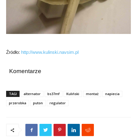
Źródło:
http://www.kulinski.navsim.pl
Komentarze
TAGI
alternator
bs37mf
Kuliński
montaż
napiecia
przerobka
puton
regulator