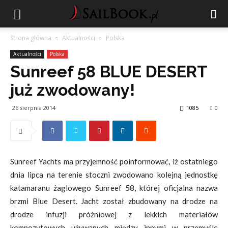
Strona główna
Aktualności
Polska
Aktualności
Polska
Sunreef 58 BLUE DESERT
już zwodowany!
26 sierpnia 2014
1085
0
Sunreef Yachts ma przyjemność poinformować, iż ostatniego
dnia lipca na terenie stoczni zwodowano kolejną jednostkę
katamaranu żaglowego Sunreef 58, której oficjalna nazwa
brzmi Blue Desert. Jacht został zbudowany na drodze na
drodze infuzji próżniowej z lekkich materiałów
kompozytowych używanych między innymi w przemyśle