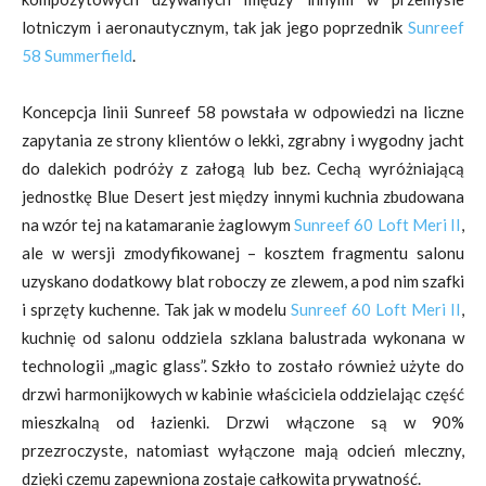
lotniczym i aeronautycznym, tak jak jego poprzednik
Sunreef
58 Summerfield
.
Koncepcja linii Sunreef 58 powstała w odpowiedzi na liczne
zapytania ze strony klientów o lekki, zgrabny i wygodny jacht
do dalekich podróży z załogą lub bez. Cechą wyróżniającą
jednostkę Blue Desert jest między innymi kuchnia zbudowana
na wzór tej na katamaranie żaglowym
Sunreef 60 Loft Meri II
,
ale w wersji zmodyfikowanej – kosztem fragmentu salonu
uzyskano dodatkowy blat roboczy ze zlewem, a pod nim szafki
i sprzęty kuchenne. Tak jak w modelu
Sunreef 60 Loft Meri II
,
kuchnię od salonu oddziela szklana balustrada wykonana w
technologii „magic glass”. Szkło to zostało również użyte do
drzwi harmonijkowych w kabinie właściciela oddzielając część
mieszkalną od łazienki. Drzwi włączone są w 90%
przezroczyste, natomiast wyłączone mają odcień mleczny,
dzięki czemu zapewniona zostaje całkowita prywatność.