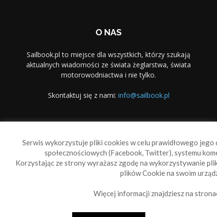
O NAS
Sailbook.pl to miejsce dla wszystkich, którzy szukają
aktualnych wiadomości ze świata żeglarstwa, świata
motorowodniactwa i nie tylko.
Skontaktuj się z nami:
info@sailbook.pl
PODĄŻAJ ZA NAMI
Serwis wykorzystuje pliki cookies w celu prawidłowego jego d
społecznościowych (Facebook, Twitter), systemu kom
Korzystając ze strony wyrażasz zgodę na wykorzystywanie pl
plików Cookie na swoim urządz
Więcej informacji znajdziesz na strona
Sailbook Cup
O nas
Reklama
Polityka prywatności
Polityka Cookie