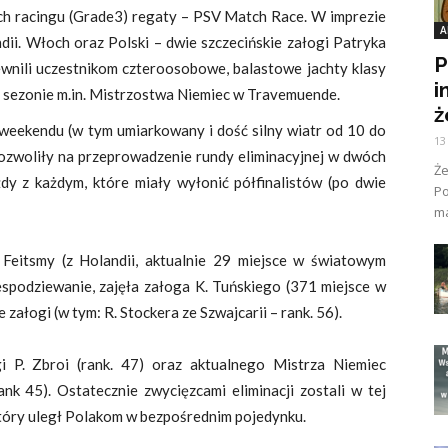
ch racingu (Grade3) regaty – PSV Match Race. W imprezie
A
ndii. Włoch oraz Polski – dwie szczecińskie załogi Patryka
P
wnili uczestnikom czteroosobowe, balastowe jachty klasy
i
 sezonie m.in. Mistrzostwa Niemiec w Travemuende.
ż
weekendu (w tym umiarkowany i dość silny wiatr od 10 do
13
zwoliły na przeprowadzenie rundy eliminacyjnej w dwóch
Ż
y z każdym, które miały wyłonić półfinalistów (po dwie
Po
ma
Feitsmy (z Holandii, aktualnie 29 miejsce w światowym
iespodziewanie, zajęła załoga K. Tuńskiego (371 miejsce w
załogi (w tym: R. Stockera ze Szwajcarii – rank. 56).
i P. Zbroi (rank. 47) oraz aktualnego Mistrza Niemiec
nk 45). Ostatecznie zwycięzcami eliminacji zostali w tej
 który uległ Polakom w bezpośrednim pojedynku.