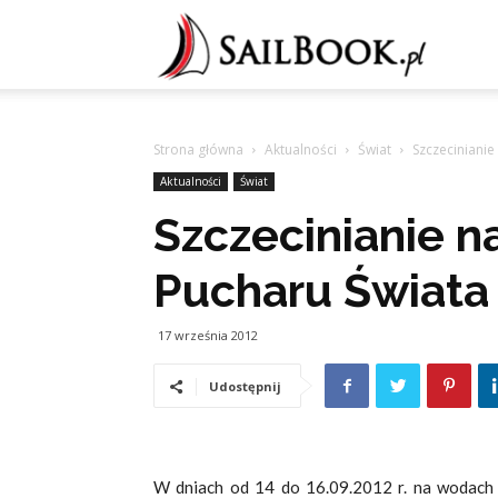
Sailb
Strona główna
Aktualności
Świat
Szczecinia​ni
Aktualności
Świat
Szczecinia​nie 
Pucharu Świata
17 września 2012
Udostępnij
W dniach od 14 do 16.09.2012 r. na wodach