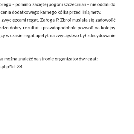
órego – pomimo zaciętej pogoni szczecinian – nie oddali do
ęcenia dodatkowego karnego kółka przed linią mety.
i zwycięzcami regat. Załoga P. Zbroi musiała się zadowolić
rdzo dobry rezultat i prawdopodobnie pozwoli na kolejny
cy w czasie regat apetyt na zwycięstwo był zdecydowanie
ową można znaleźć na stronie organizatorów regat:
x.php?id=34