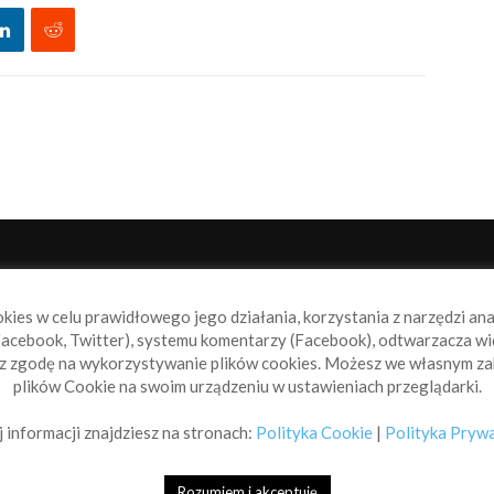
NAS
P
okies w celu prawidłowego jego działania, korzystania z narzędzi an
book.pl to miejsce dla wszystkich, którzy szukają aktualnych
acebook, Twitter), systemu komentarzy (Facebook), odtwarzacza wi
omości ze świata żeglarstwa, świata motorowodniactwa i
sz zgodę na wykorzystywanie plików cookies. Możesz we własnym za
ylko.
plików Cookie na swoim urządzeniu w ustawieniach przeglądarki.
taktuj się z nami:
info@sailbook.pl
 informacji znajdziesz na stronach:
Polityka Cookie
|
Polityka Pryw
Rozumiem i akceptuję