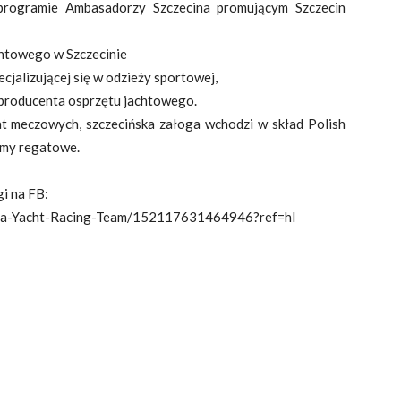
 programie Ambasadorzy Szczecina promującym Szczecin
achtowego w Szczecinie
ecjalizującej się w odzieży sportowej,
, producenta osprzętu jachtowego.
at meczowych, szczecińska załoga wchodzi w skład Polish
amy regatowe.
i na FB:
oja-Yacht-Racing-Team/152117631464946?ref=hl