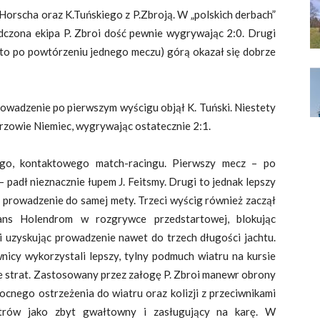
E.Horscha oraz K.Tuńskiego z P.Zbroją. W „polskich derbach”
dczona ekipa P. Zbroi dość pewnie wygrywając 2:0. Drugi
i to po powtórzeniu jednego meczu) górą okazał się dobrze
rowadzenie po pierwszym wyścigu objął K. Tuński. Niestety
rzowie Niemiec, wygrywając ostatecznie 2:1.
go, kontaktowego match-racingu. Pierwszy mecz – po
– padł nieznacznie łupem J. Feitsmy. Drugi to jednak lepszy
 i prowadzenie do samej mety. Trzeci wyścig również zaczął
ans Holendrom w rozgrywce przedstartowej, blokując
 i uzyskując prowadzenie nawet do trzech długości jachtu.
icy wykorzystali lepszy, tylny podmuch wiatru na kursie
e strat. Zastosowany przez załogę P. Zbroi manewr obrony
cnego ostrzeżenia do wiatru oraz kolizji z przeciwnikami
bitrów jako zbyt gwałtowny i zasługujący na karę. W