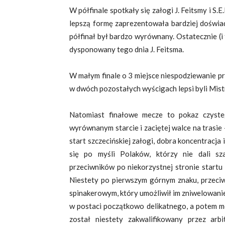
W półfinale spotkały się załogi J. Feitsmy i S.
lepszą formę zaprezentowała bardziej doświa
półfinał był bardzo wyrównany. Ostatecznie (
dysponowany tego dnia J. Feitsma.
W małym finale o 3 miejsce niespodziewanie p
w dwóch pozostałych wyścigach lepsi byli Mist
Natomiast finałowe mecze to pokaz czyste
wyrównanym starcie i zaciętej walce na trasie 
start szczecińskiej załogi, dobra koncentracja
się po myśli Polaków, którzy nie dali sz
przeciwników po niekorzystnej stronie startu
Niestety po pierwszym górnym znaku, przeciwn
spinakerowym, który umożliwił im zniwelowani
w postaci początkowo delikatnego, a potem mo
został niestety zakwalifikowany przez ar