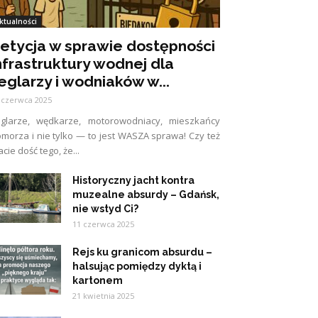
ktualności
etycja w sprawie dostępności
nfrastruktury wodnej dla
eglarzy i wodniaków w...
 czerwca 2025
eglarze, wędkarze, motorowodniacy, mieszkańcy
morza i nie tylko — to jest WASZA sprawa! Czy też
cie dość tego, że...
Historyczny jacht kontra
muzealne absurdy – Gdańsk,
nie wstyd Ci?
11 czerwca 2025
Rejs ku granicom absurdu –
halsując pomiędzy dyktą i
kartonem
21 kwietnia 2025