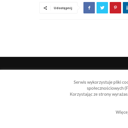
Udostępnij
O 
Serwis wykorzystuje pliki co
Sail
społecznościowych (F
wiad
Korzystając ze strony wyraża
nie t
Skon
Więcej