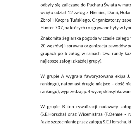
odbyły się zaliczane do Pucharu Świata w mat
wzięło udział 12 załóg z Niemiec, Danii, Hola
Zbroi i Kacpra Tuńskiego. Organizatorzy zape
Hunter 707, na których rozgrywane były w tym
Znakomita żeglarska pogoda w czasie całego 
20 węzłów) i sprawna organizacja zawodów po
grupach po 6 załóg w ramach tzw. rundy każd
najlepsze załogi z każdej grupy).
W grupie A wygrała faworyzowana ekipa J. 
rankingu), natomiast drugie miejsce – dość n
rankingu), wyprzedzając 4 wyżej sklasyfikowane 
W grupie B ton rywalizacji nadawały załog
(S.E.Horscha) oraz Wicemistrza (F.Oehme – ra
fazie szczecinianie przez załogą S.E.Horscha,