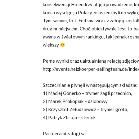
konsekwencji Holendrzy objęli prowadzenie, kt
końca wyścigu, a Polacy zmuszeni byli do wykr
Tym samym, to J. Feitsma wraz z załogą zostal
drugim miejscem. Choć obiektywnie jest to ba
awans w światowym rankingu, tak jednak rosną
większy
Pełne wyniki oraz uaktualnianą relację zdjęci
http://events.heizkoerper-sailingteam.de/inde
Szczecinianie płynęli w następującym składzie:
1) Maciej Gonerko – trymer żagli przednich,
2) Marek Prokopiak – dziobowy,
3) Krzysztof Żełudziewicz – trymer grota,
4) Patryk Zbroja – sternik
Partnerami załogi są: