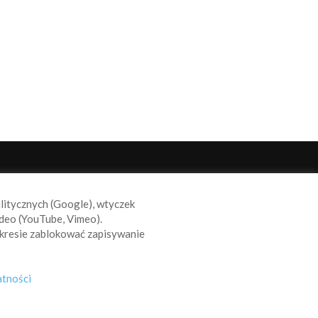
ODĄŻAJ ZA NAMI
alitycznych (Google), wtyczek
deo (YouTube, Vimeo).
kresie zablokować zapisywanie
atności