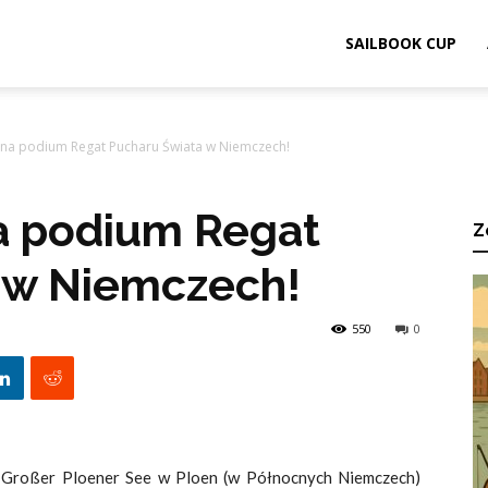
ook.pl
SAILBOOK CUP
e na podium Regat Pucharu Świata w Niemczech!
na podium Regat
Z
 w Niemczech!
550
0
 Großer Ploener See w Ploen (w Północnych Niemczech)