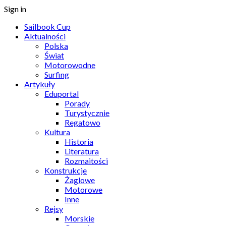
Sign in
Sailbook Cup
Aktualności
Polska
Świat
Motorowodne
Surfing
Artykuły
Eduportal
Porady
Turystycznie
Regatowo
Kultura
Historia
Literatura
Rozmaitości
Konstrukcje
Żaglowe
Motorowe
Inne
Rejsy
Morskie