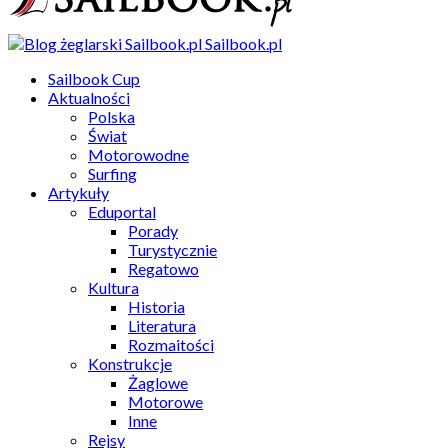
Sailbook.pl
Sailbook Cup
Aktualności
Polska
Świat
Motorowodne
Surfing
Artykuły
Eduportal
Porady
Turystycznie
Regatowo
Kultura
Historia
Literatura
Rozmaitości
Konstrukcje
Żaglowe
Motorowe
Inne
Rejsy