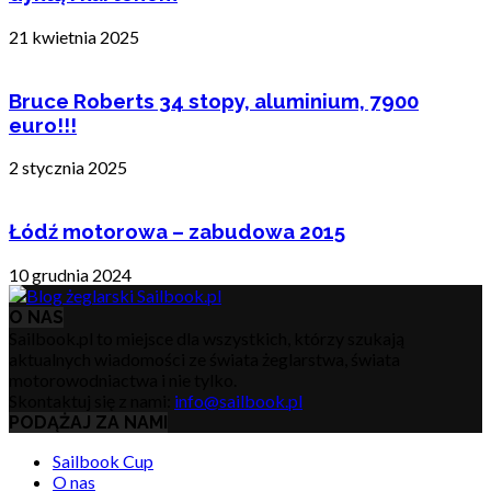
21 kwietnia 2025
Bruce Roberts 34 stopy, aluminium, 7900
euro!!!
2 stycznia 2025
Łódź motorowa – zabudowa 2015
10 grudnia 2024
O NAS
Sailbook.pl to miejsce dla wszystkich, którzy szukają
aktualnych wiadomości ze świata żeglarstwa, świata
motorowodniactwa i nie tylko.
Skontaktuj się z nami:
info@sailbook.pl
PODĄŻAJ ZA NAMI
Sailbook Cup
O nas