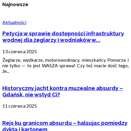
Najnowsze
Aktualności
Petycja w sprawie dostępności infrastruktury
wodnej dla żeglarzy i wodniaków w...
13 czerwca 2025
Żeglarze, wędkarze, motorowodniacy, mieszkańcy Pomorza i
nie tylko — to jest WASZA sprawa! Czy też macie dość tego,
że...
Historyczny jacht kontra muzealne absurdy –
Gdańsk, nie wstyd Ci?
11 czerwca 2025
Rejs ku granicom absurdu – halsując pomiędzy
dyktą i kartonem