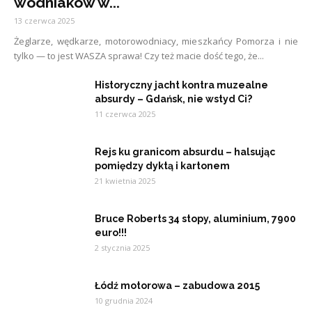
wodniaków w...
13 czerwca 2025
Żeglarze, wędkarze, motorowodniacy, mieszkańcy Pomorza i nie
tylko — to jest WASZA sprawa! Czy też macie dość tego, że...
Historyczny jacht kontra muzealne
absurdy – Gdańsk, nie wstyd Ci?
11 czerwca 2025
Rejs ku granicom absurdu – halsując
pomiędzy dyktą i kartonem
21 kwietnia 2025
Bruce Roberts 34 stopy, aluminium, 7900
euro!!!
2 stycznia 2025
Łódź motorowa – zabudowa 2015
10 grudnia 2024