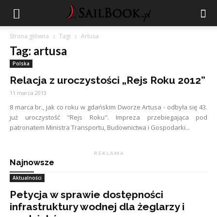
Strona główna
Tagi
Artusa
Tag: artusa
Polska
Relacja z uroczystości „Rejs Roku 2012”
11 marca 2013
8 marca br., jak co roku w gdańskim Dworze Artusa - odbyła się 43.
już uroczystość "Rejs Roku". Impreza przebiegająca pod
patronatem Ministra Transportu, Budownictwa i Gospodarki...
R E K L A M A
Najnowsze
Aktualności
Petycja w sprawie dostępności
infrastruktury wodnej dla żeglarzy i