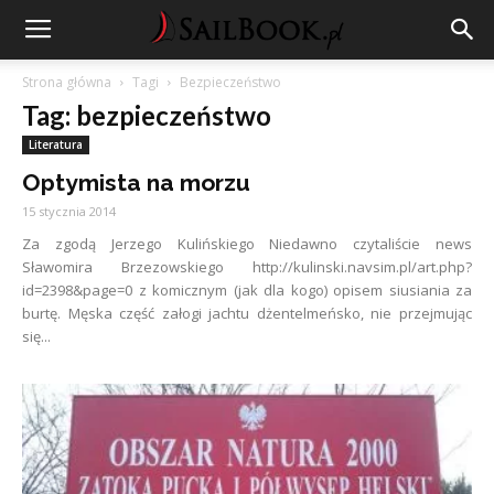
Strona główna
Tagi
Bezpieczeństwo
Tag: bezpieczeństwo
Literatura
Optymista na morzu
15 stycznia 2014
Za zgodą Jerzego Kulińskiego Niedawno czytaliście news
Sławomira Brzezowskiego http://kulinski.navsim.pl/art.php?
id=2398&page=0 z komicznym (jak dla kogo) opisem siusiania za
burtę. Męska część załogi jachtu dżentelmeńsko, nie przejmując
się...