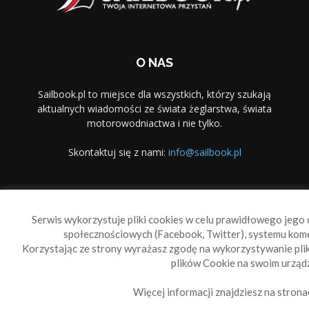
O NAS
Sailbook.pl to miejsce dla wszystkich, którzy szukają
aktualnych wiadomości ze świata żeglarstwa, świata
motorowodniactwa i nie tylko.
Skontaktuj się z nami:
info@sailbook.pl
PODĄŻAJ ZA NAMI
Serwis wykorzystuje pliki cookies w celu prawidłowego jego d
społecznościowych (Facebook, Twitter), systemu kom
Korzystając ze strony wyrażasz zgodę na wykorzystywanie pl
plików Cookie na swoim urządz
Więcej informacji znajdziesz na strona
Sailbook Cup
O nas
Reklama
Polityka prywatności