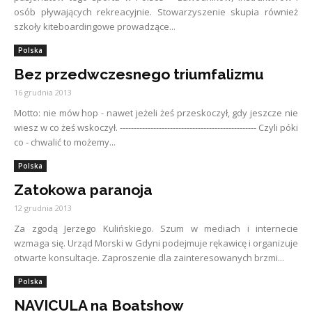
osób pływających rekreacyjnie. Stowarzyszenie skupia również
szkoły kiteboardingowe prowadzące...
Polska
Bez przedwczesnego triumfalizmu
16 grudnia 2013
Motto: nie mów hop - nawet jeżeli żeś przeskoczył, gdy jeszcze nie
wiesz w co żeś wskoczył. ------------------------------------------------- Czyli póki
co - chwalić to możemy...
Polska
Zatokowa paranoja
12 grudnia 2013
Za zgodą Jerzego Kulińskiego. Szum w mediach i internecie
wzmaga się. Urząd Morski w Gdyni podejmuje rękawicę i organizuje
otwarte konsultacje. Zaproszenie dla zainteresowanych brzmi...
Polska
NAVICULA na Boatshow