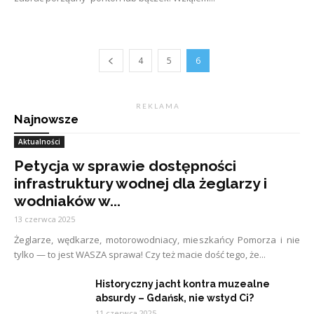
4
5
6
R E K L A M A
Najnowsze
Aktualności
Petycja w sprawie dostępności
infrastruktury wodnej dla żeglarzy i
wodniaków w...
13 czerwca 2025
Żeglarze, wędkarze, motorowodniacy, mieszkańcy Pomorza i nie
tylko — to jest WASZA sprawa! Czy też macie dość tego, że...
Historyczny jacht kontra muzealne
absurdy – Gdańsk, nie wstyd Ci?
11 czerwca 2025