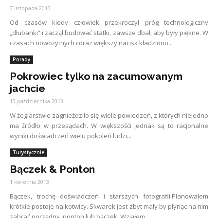
7 listopada 2013
Od czasów kiedy człowiek przekroczył próg technologiczny
„dłubanki” i zaczął budować statki, zawsze dbał, aby były piękne. W
czasach nowożytnych coraz większy nacisk kładziono...
Porady
Pokrowiec tylko na zacumowanym
jachcie
13 października 2013
W żeglarstwie zagnieździło się wiele powiedzeń, z których niejedno
ma źródło w przesądach. W większośći jednak są to racjonalne
wyniki doświadczeń wielu pokoleń ludzi...
Turystycznie
Bączek & Ponton
1 kwietnia 2013
Bączek, trochę doświadczeń i starszych fotografii.Planowałem
krótkie postoje na kotwicy. Skwarek jest zbyt mały by płynąc na nim
zabrać porządny ponton lub bączek. Wziąłem...