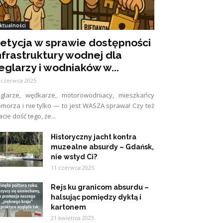
ktualności
etycja w sprawie dostępności
nfrastruktury wodnej dla
eglarzy i wodniaków w...
 czerwca 2025
eglarze, wędkarze, motorowodniacy, mieszkańcy
morza i nie tylko — to jest WASZA sprawa! Czy też
cie dość tego, że...
Historyczny jacht kontra
muzealne absurdy – Gdańsk,
nie wstyd Ci?
11 czerwca 2025
Rejs ku granicom absurdu –
halsując pomiędzy dyktą i
kartonem
21 kwietnia 2025