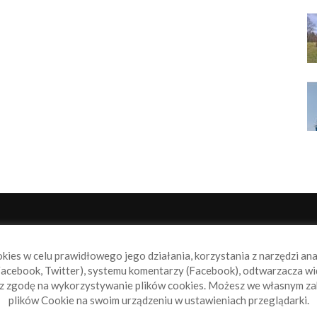
NAS
P
okies w celu prawidłowego jego działania, korzystania z narzędzi an
book.pl to miejsce dla wszystkich, którzy szukają aktualnych
acebook, Twitter), systemu komentarzy (Facebook), odtwarzacza wi
omości ze świata żeglarstwa, świata motorowodniactwa i
sz zgodę na wykorzystywanie plików cookies. Możesz we własnym za
ylko.
plików Cookie na swoim urządzeniu w ustawieniach przeglądarki.