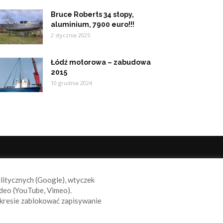
Bruce Roberts 34 stopy,
aluminium, 7900 euro!!!
2 stycznia 2025
Łódź motorowa – zabudowa
2015
10 grudnia 2024
ODĄŻAJ ZA NAMI
alitycznych (Google), wtyczek
deo (YouTube, Vimeo).
kresie zablokować zapisywanie