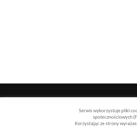
O 
Serwis wykorzystuje pliki co
Sail
społecznościowych (F
wiad
Korzystając ze strony wyraża
nie t