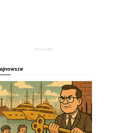
R E K L A M A
ajnowsze