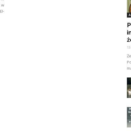
 w
43-
A
P
i
ż
13
Ż
Po
ma