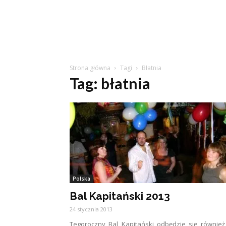
Strona główna
Tagi
Błatnia
Tag: błatnia
Polska
Bal Kapitański 2013
24 stycznia 2013
Tegoroczny Bal Kapitański odbędzie się równie