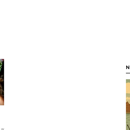
N
ż w