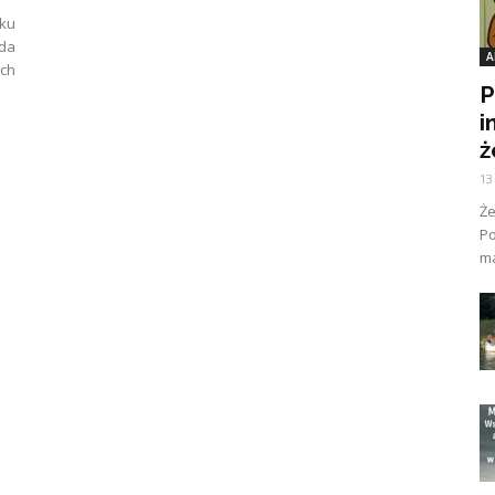
ku
ada
A
ych
P
i
ż
13
Ż
Po
ma