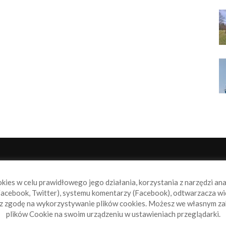
NAS
P
okies w celu prawidłowego jego działania, korzystania z narzędzi an
book.pl to miejsce dla wszystkich, którzy szukają aktualnych
acebook, Twitter), systemu komentarzy (Facebook), odtwarzacza wi
omości ze świata żeglarstwa, świata motorowodniactwa i
sz zgodę na wykorzystywanie plików cookies. Możesz we własnym za
ylko.
plików Cookie na swoim urządzeniu w ustawieniach przeglądarki.