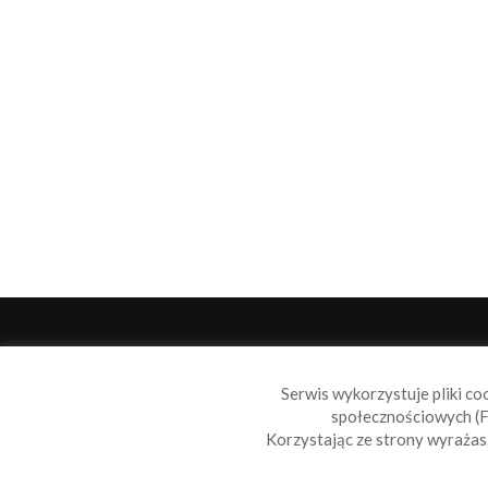
O 
Serwis wykorzystuje pliki co
Sail
społecznościowych (F
wiad
Korzystając ze strony wyraża
nie t