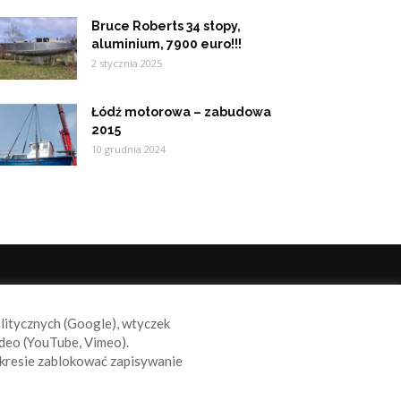
Bruce Roberts 34 stopy,
aluminium, 7900 euro!!!
2 stycznia 2025
Łódź motorowa – zabudowa
2015
10 grudnia 2024
ODĄŻAJ ZA NAMI
alitycznych (Google), wtyczek
deo (YouTube, Vimeo).
kresie zablokować zapisywanie