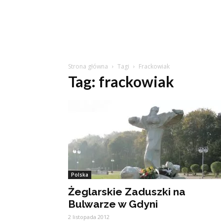
Strona główna
Tagi
Frackowiak
Tag: frackowiak
Polska
Żeglarskie Zaduszki na
Bulwarze w Gdyni
2 listopada 2012