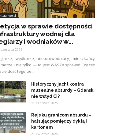
ktualności
etycja w sprawie dostępności
nfrastruktury wodnej dla
eglarzy i wodniaków w...
 czerwca 2025
eglarze, wędkarze, motorowodniacy, mieszkańcy
morza i nie tylko — to jest WASZA sprawa! Czy też
cie dość tego, że...
Historyczny jacht kontra
muzealne absurdy – Gdańsk,
nie wstyd Ci?
11 czerwca 2025
Rejs ku granicom absurdu –
halsując pomiędzy dyktą i
kartonem
21 kwietnia 2025