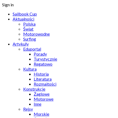
Sign in
Sailbook Cup
Aktualności
Polska
Świat
Motorowodne
Surfing
Artykuły
Eduportal
Porady
Turystycznie
Regatowo
Kultura
Historia
Literatura
Rozmaitości
Konstrukcje
Żaglowe
Motorowe
Inne
Rejsy
Morskie