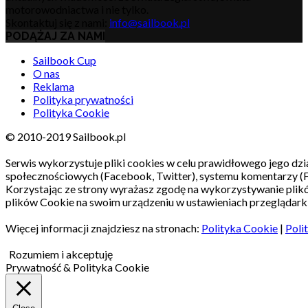
motorowodniactwa i nie tylko.
Skontaktuj się z nami:
info@sailbook.pl
PODĄŻAJ ZA NAMI
Sailbook Cup
O nas
Reklama
Polityka prywatności
Polityka Cookie
© 2010-2019 Sailbook.pl
Serwis wykorzystuje pliki cookies w celu prawidłowego jego dzia
społecznościowych (Facebook, Twitter), systemu komentarzy (
Korzystając ze strony wyrażasz zgodę na wykorzystywanie pli
plików Cookie na swoim urządzeniu w ustawieniach przeglądarki
Więcej informacji znajdziesz na stronach:
Polityka Cookie
|
Poli
Rozumiem i akceptuję
Prywatność & Polityka Cookie