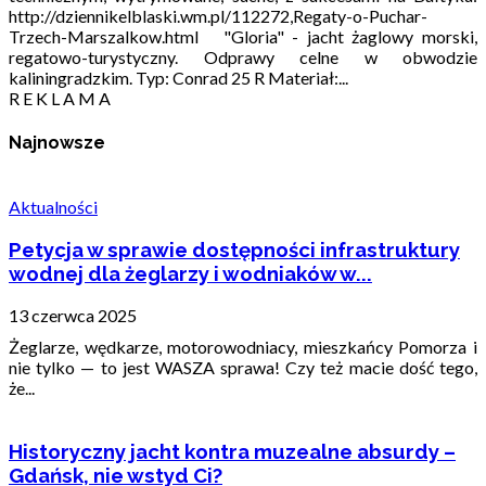
http://dziennikelblaski.wm.pl/112272,Regaty-o-Puchar-
Trzech-Marszalkow.html "Gloria" - jacht żaglowy morski,
regatowo-turystyczny. Odprawy celne w obwodzie
kaliningradzkim. Typ: Conrad 25 R Materiał:...
R E K L A M A
Najnowsze
Aktualności
Petycja w sprawie dostępności infrastruktury
wodnej dla żeglarzy i wodniaków w...
13 czerwca 2025
Żeglarze, wędkarze, motorowodniacy, mieszkańcy Pomorza i
nie tylko — to jest WASZA sprawa! Czy też macie dość tego,
że...
Historyczny jacht kontra muzealne absurdy –
Gdańsk, nie wstyd Ci?