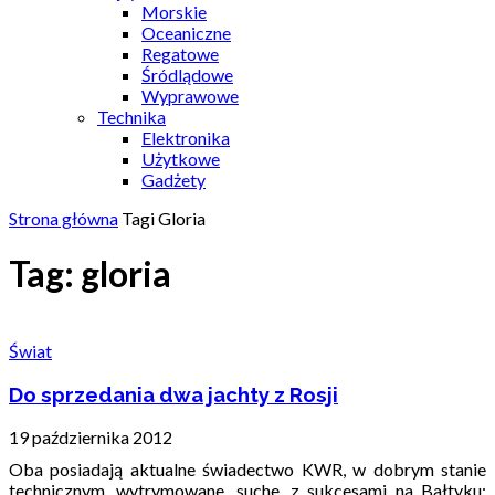
Morskie
Oceaniczne
Regatowe
Śródlądowe
Wyprawowe
Technika
Elektronika
Użytkowe
Gadżety
Strona główna
Tagi
Gloria
Tag: gloria
Świat
Do sprzedania dwa jachty z Rosji
19 października 2012
Oba posiadają aktualne świadectwo KWR, w dobrym stanie
technicznym, wytrymowane, suche, z sukcesami na Bałtyku: