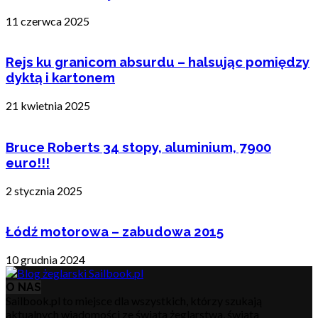
11 czerwca 2025
Rejs ku granicom absurdu – halsując pomiędzy
dyktą i kartonem
21 kwietnia 2025
Bruce Roberts 34 stopy, aluminium, 7900
euro!!!
2 stycznia 2025
Łódź motorowa – zabudowa 2015
10 grudnia 2024
O NAS
Sailbook.pl to miejsce dla wszystkich, którzy szukają
aktualnych wiadomości ze świata żeglarstwa, świata