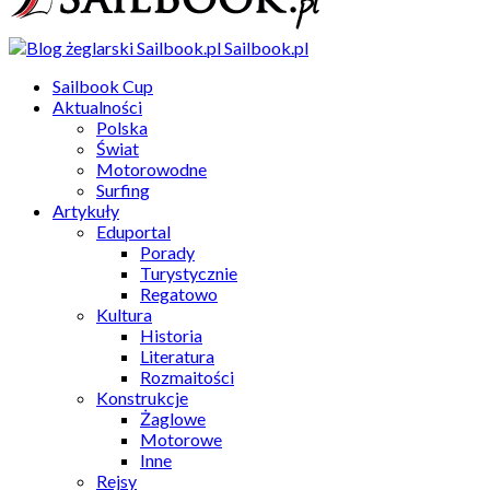
Sailbook.pl
Sailbook Cup
Aktualności
Polska
Świat
Motorowodne
Surfing
Artykuły
Eduportal
Porady
Turystycznie
Regatowo
Kultura
Historia
Literatura
Rozmaitości
Konstrukcje
Żaglowe
Motorowe
Inne
Rejsy