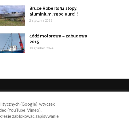
Bruce Roberts 34 stopy,
aluminium, 7900 euro!!!
2 stycznia 2025
Łódź motorowa – zabudowa
2015
10 grudnia 2024
ODĄŻAJ ZA NAMI
alitycznych (Google), wtyczek
deo (YouTube, Vimeo).
kresie zablokować zapisywanie