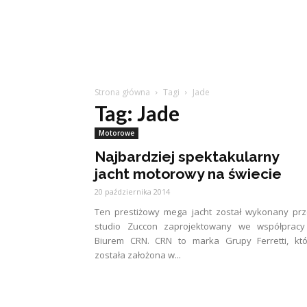
Strona główna
Tagi
Jade
Tag: Jade
Motorowe
Najbardziej spektakularny
jacht motorowy na świecie
20 października 2014
Ten prestiżowy mega jacht został wykonany pr
studio Zuccon zaprojektowany we współpracy
Biurem CRN. CRN to marka Grupy Ferretti, któ
została założona w...