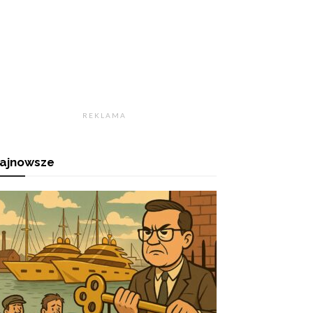
R E K L A M A
ajnowsze