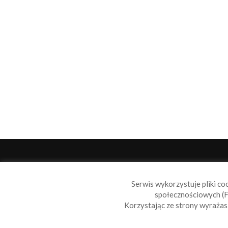
O 
Serwis wykorzystuje pliki co
Sail
społecznościowych (F
wiad
Korzystając ze strony wyraża
nie t