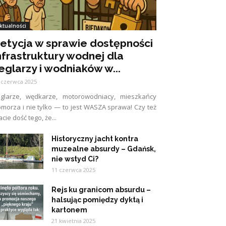
ktualności
etycja w sprawie dostępności
nfrastruktury wodnej dla
eglarzy i wodniaków w...
 czerwca 2025
eglarze, wędkarze, motorowodniacy, mieszkańcy
morza i nie tylko — to jest WASZA sprawa! Czy też
cie dość tego, że...
Historyczny jacht kontra
muzealne absurdy – Gdańsk,
nie wstyd Ci?
11 czerwca 2025
Rejs ku granicom absurdu –
halsując pomiędzy dyktą i
kartonem
21 kwietnia 2025