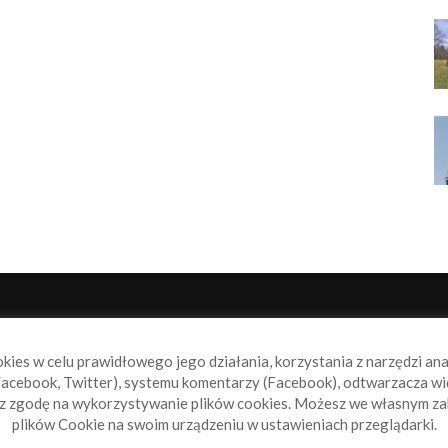
NAS
P
okies w celu prawidłowego jego działania, korzystania z narzędzi an
book.pl to miejsce dla wszystkich, którzy szukają aktualnych
acebook, Twitter), systemu komentarzy (Facebook), odtwarzacza wi
omości ze świata żeglarstwa, świata motorowodniactwa i
sz zgodę na wykorzystywanie plików cookies. Możesz we własnym za
ylko.
plików Cookie na swoim urządzeniu w ustawieniach przeglądarki.