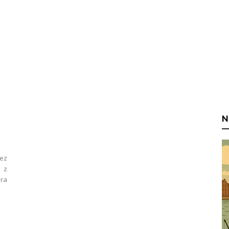
N
zez
 z
ra