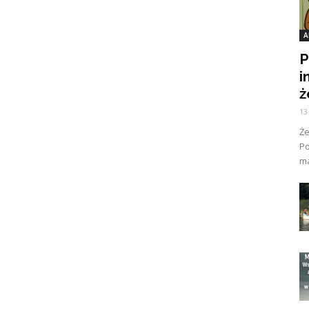
A
P
i
ż
13
Ż
Po
ma