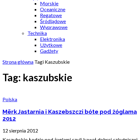
Morskie
Oceaniczne
Regatowe
Śródlądowe
Wyprawowe
Technika
Elektronika
Użytkowe
Gadżety
Strona główna
Tagi
Kaszubskie
Tag: kaszubskie
Polska
Mërk Jastarnia i Kaszebszczi bóte pod żóglama
2012
12 sierpnia 2012
Kaszubskie Łodzie pod żaglami czyli kawał dobrej szkutniczej