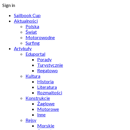
Sign in
Sailbook Cup
Aktualności
Polska
Świat
Motorowodne
Surfing
Artykuły
Eduportal
Porady
Turystycznie
Regatowo
Kultura
Historia
Literatura
Rozmaitości
Konstrukcje
Żaglowe
Motorowe
Inne
Rejsy
Morskie