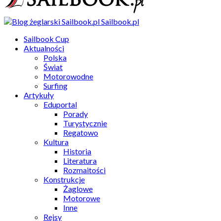
Sailbook.pl
Sailbook Cup
Aktualności
Polska
Świat
Motorowodne
Surfing
Artykuły
Eduportal
Porady
Turystycznie
Regatowo
Kultura
Historia
Literatura
Rozmaitości
Konstrukcje
Żaglowe
Motorowe
Inne
Rejsy