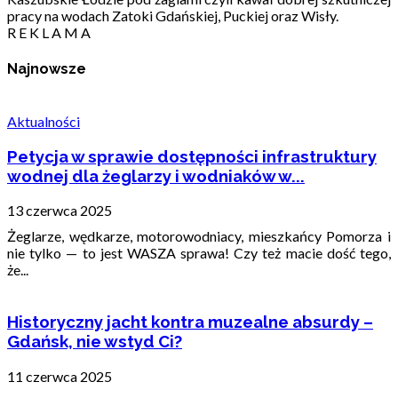
pracy na wodach Zatoki Gdańskiej, Puckiej oraz Wisły.
R E K L A M A
Najnowsze
Aktualności
Petycja w sprawie dostępności infrastruktury
wodnej dla żeglarzy i wodniaków w...
13 czerwca 2025
Żeglarze, wędkarze, motorowodniacy, mieszkańcy Pomorza i
nie tylko — to jest WASZA sprawa! Czy też macie dość tego,
że...
Historyczny jacht kontra muzealne absurdy –
Gdańsk, nie wstyd Ci?
11 czerwca 2025