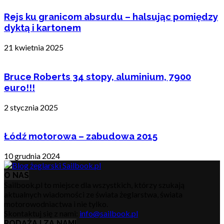
Rejs ku granicom absurdu – halsując pomiędzy
dyktą i kartonem
21 kwietnia 2025
Bruce Roberts 34 stopy, aluminium, 7900
euro!!!
2 stycznia 2025
Łódź motorowa – zabudowa 2015
10 grudnia 2024
O NAS
Sailbook.pl to miejsce dla wszystkich, którzy szukają
aktualnych wiadomości ze świata żeglarstwa, świata
motorowodniactwa i nie tylko.
Skontaktuj się z nami:
info@sailbook.pl
PODĄŻAJ ZA NAMI