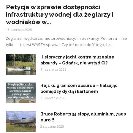
Petycja w sprawie dostępności
infrastruktury wodnej dla żeglarzy i
wodniaków w...
13 czerwca 2025
Żeglarze, wędkarze, motorowodniacy, mieszkańcy Pomorza i nie
tylko — to jest WASZA sprawa! Czy też macie dość tego, że...
Historyczny jacht kontra muzealne
absurdy – Gdańsk, nie wstyd Ci?
11 czerwca 2025
Rejs ku granicom absurdu – halsując
pomiędzy dyktą i kartonem
21 kwietnia 2025
Bruce Roberts 34 stopy, aluminium, 7900
euro!!!
2 stycznia 2025