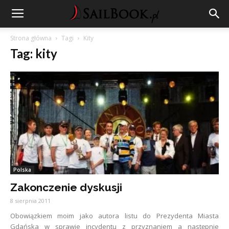
Strona główna
Tagi
Kity
Tag: kity
Polska
Zakonczenie dyskusji
8 sierpnia 2011
Obowiązkiem moim jako autora listu do Prezydenta Miasta
Gdańska w sprawie incydentu z przyznaniem a następnie