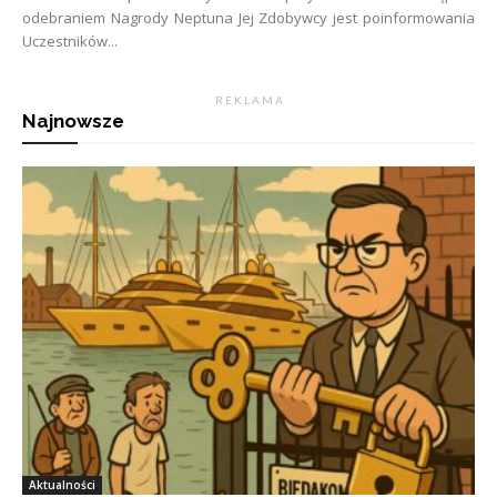
odebraniem Nagrody Neptuna Jej Zdobywcy jest poinformowania
Uczestników...
R E K L A M A
Najnowsze
Aktualności