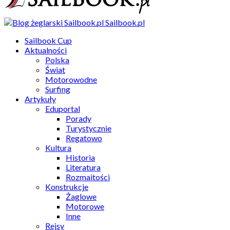
Sailbook.pl
Sailbook Cup
Aktualności
Polska
Świat
Motorowodne
Surfing
Artykuły
Eduportal
Porady
Turystycznie
Regatowo
Kultura
Historia
Literatura
Rozmaitości
Konstrukcje
Żaglowe
Motorowe
Inne
Rejsy