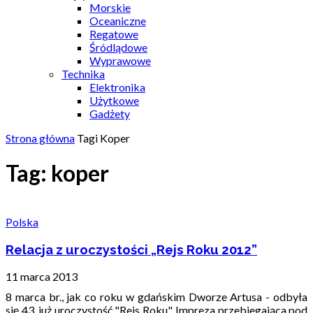
Morskie
Oceaniczne
Regatowe
Śródlądowe
Wyprawowe
Technika
Elektronika
Użytkowe
Gadżety
Strona główna
Tagi
Koper
Tag: koper
Polska
Relacja z uroczystości „Rejs Roku 2012”
11 marca 2013
8 marca br., jak co roku w gdańskim Dworze Artusa - odbyła
się 43. już uroczystość "Rejs Roku". Impreza przebiegająca pod