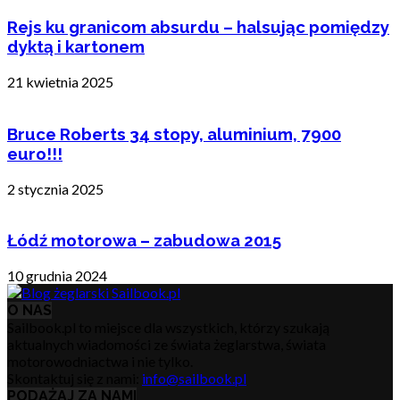
Rejs ku granicom absurdu – halsując pomiędzy
dyktą i kartonem
21 kwietnia 2025
Bruce Roberts 34 stopy, aluminium, 7900
euro!!!
2 stycznia 2025
Łódź motorowa – zabudowa 2015
10 grudnia 2024
O NAS
Sailbook.pl to miejsce dla wszystkich, którzy szukają
aktualnych wiadomości ze świata żeglarstwa, świata
motorowodniactwa i nie tylko.
Skontaktuj się z nami:
info@sailbook.pl
PODĄŻAJ ZA NAMI