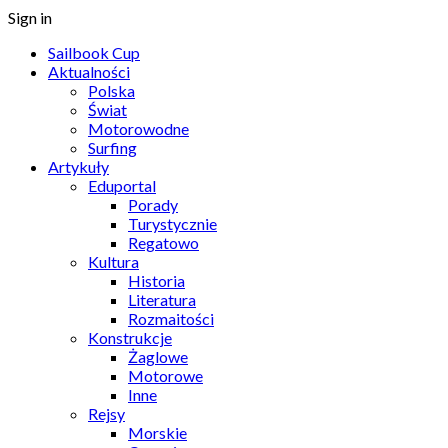
Sign in
Sailbook Cup
Aktualności
Polska
Świat
Motorowodne
Surfing
Artykuły
Eduportal
Porady
Turystycznie
Regatowo
Kultura
Historia
Literatura
Rozmaitości
Konstrukcje
Żaglowe
Motorowe
Inne
Rejsy
Morskie