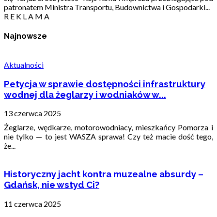
patronatem Ministra Transportu, Budownictwa i Gospodarki...
R E K L A M A
Najnowsze
Aktualności
Petycja w sprawie dostępności infrastruktury
wodnej dla żeglarzy i wodniaków w...
13 czerwca 2025
Żeglarze, wędkarze, motorowodniacy, mieszkańcy Pomorza i
nie tylko — to jest WASZA sprawa! Czy też macie dość tego,
że...
Historyczny jacht kontra muzealne absurdy –
Gdańsk, nie wstyd Ci?
11 czerwca 2025