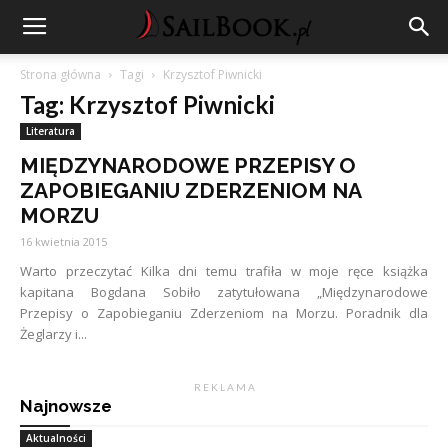
Strona główna
Tagi
Krzysztof Piwnicki
Tag: Krzysztof Piwnicki
Literatura
MIĘDZYNARODOWE PRZEPISY O
ZAPOBIEGANIU ZDERZENIOM NA
MORZU
16 kwietnia 2015
Warto przeczytać Kilka dni temu trafiła w moje ręce książka
kapitana Bogdana Sobiło zatytułowana „Międzynarodowe
Przepisy o Zapobieganiu Zderzeniom na Morzu. Poradnik dla
Żeglarzy i...
R E K L A M A
Najnowsze
Aktualności