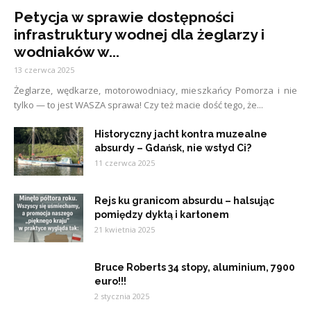
Petycja w sprawie dostępności
infrastruktury wodnej dla żeglarzy i
wodniaków w...
13 czerwca 2025
Żeglarze, wędkarze, motorowodniacy, mieszkańcy Pomorza i nie
tylko — to jest WASZA sprawa! Czy też macie dość tego, że...
Historyczny jacht kontra muzealne
absurdy – Gdańsk, nie wstyd Ci?
11 czerwca 2025
Rejs ku granicom absurdu – halsując
pomiędzy dyktą i kartonem
21 kwietnia 2025
Bruce Roberts 34 stopy, aluminium, 7900
euro!!!
2 stycznia 2025