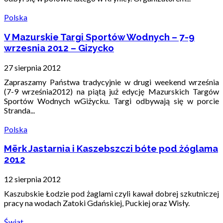
Polska
V Mazurskie Targi Sportów Wodnych – 7-9
wrzesnia 2012 – Gizycko
27 sierpnia 2012
Zapraszamy Państwa tradycyjnie w drugi weekend września
(7-9 września2012) na piątą już edycję Mazurskich Targów
Sportów Wodnych wGiżycku. Targi odbywają się w porcie
Stranda...
Polska
Mërk Jastarnia i Kaszebszczi bóte pod żóglama
2012
12 sierpnia 2012
Kaszubskie Łodzie pod żaglami czyli kawał dobrej szkutniczej
pracy na wodach Zatoki Gdańskiej, Puckiej oraz Wisły.
Świat