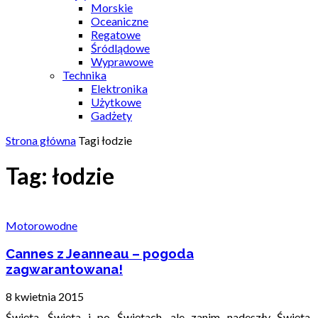
Morskie
Oceaniczne
Regatowe
Śródlądowe
Wyprawowe
Technika
Elektronika
Użytkowe
Gadżety
Strona główna
Tagi
łodzie
Tag: łodzie
Motorowodne
Cannes z Jeanneau – pogoda
zagwarantowana!
8 kwietnia 2015
Święta, Święta i po Świętach, ale zanim nadeszły Święta,