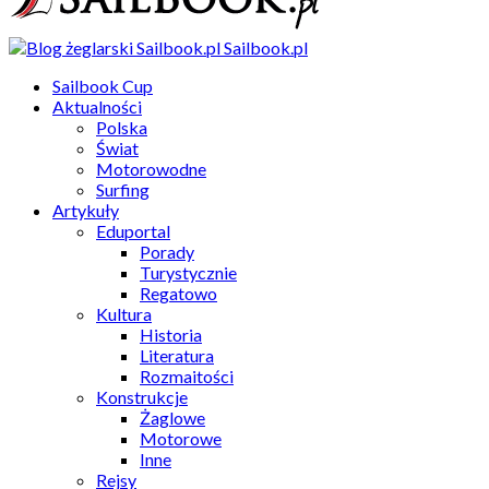
Sailbook.pl
Sailbook Cup
Aktualności
Polska
Świat
Motorowodne
Surfing
Artykuły
Eduportal
Porady
Turystycznie
Regatowo
Kultura
Historia
Literatura
Rozmaitości
Konstrukcje
Żaglowe
Motorowe
Inne
Rejsy