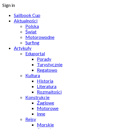
Sign in
Sailbook Cup
Aktualności
Polska
Świat
Motorowodne
Surfing
Artykuły
Eduportal
Porady
Turystycznie
Regatowo
Kultura
Historia
Literatura
Rozmaitości
Konstrukcje
Żaglowe
Motorowe
Inne
Rejsy
Morskie