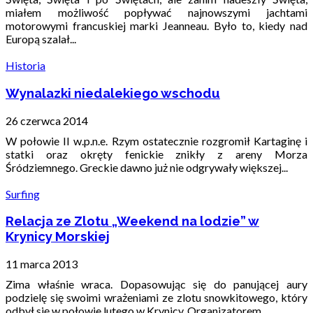
miałem możliwość popływać najnowszymi jachtami
motorowymi francuskiej marki Jeanneau. Było to, kiedy nad
Europą szalał...
Historia
Wynalazki niedalekiego wschodu
26 czerwca 2014
W połowie II w.p.n.e. Rzym ostatecznie rozgromił Kartaginę i
statki oraz okręty fenickie znikły z areny Morza
Śródziemnego. Greckie dawno już nie odgrywały większej...
Surfing
Relacja ze Zlotu „Weekend na lodzie” w
Krynicy Morskiej
11 marca 2013
Zima właśnie wraca. Dopasowując się do panującej aury
podzielę się swoimi wrażeniami ze zlotu snowkitowego, który
odbył się w połowie lutego w Krynicy. Organizatorem...