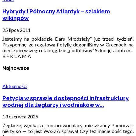
Hybrydy i Północny Atlantyk – szlakiem
wikingów
25 lipca 2011
Jesteśmy na pokładzie Daru Młodzieży” już trzeci tydzień.
Przypomnę, że regatową flotyllę dogoniliśmy w Greenock, na
mecie pierwszego etapu, gdzie „podbiliśmy” Szkocję, a potem...
R E K L A M A
Najnowsze
Aktualności
Petycja w sprawie dostępności infrastruktury
wodnej dla żeglarzy i wodniaków w...
13 czerwca 2025
Żeglarze, wędkarze, motorowodniacy, mieszkańcy Pomorza i
nie tylko — to jest WASZA sprawa! Czy też macie dość tego,