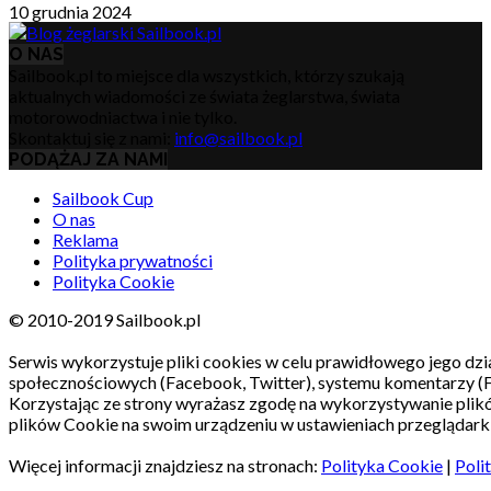
10 grudnia 2024
O NAS
Sailbook.pl to miejsce dla wszystkich, którzy szukają
aktualnych wiadomości ze świata żeglarstwa, świata
motorowodniactwa i nie tylko.
Skontaktuj się z nami:
info@sailbook.pl
PODĄŻAJ ZA NAMI
Sailbook Cup
O nas
Reklama
Polityka prywatności
Polityka Cookie
© 2010-2019 Sailbook.pl
Serwis wykorzystuje pliki cookies w celu prawidłowego jego dzia
społecznościowych (Facebook, Twitter), systemu komentarzy (
Korzystając ze strony wyrażasz zgodę na wykorzystywanie pli
plików Cookie na swoim urządzeniu w ustawieniach przeglądarki
Więcej informacji znajdziesz na stronach:
Polityka Cookie
|
Poli