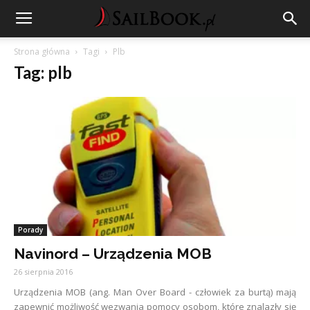
Strona główna
Tagi
Plb
Tag: plb
Porady
Navinord – Urządzenia MOB
26 sierpnia 2016
Urządzenia MOB (ang. Man Over Board - człowiek za burtą) mają
zapewnić możliwość wezwania pomocy osobom, które znalazły się