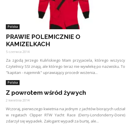
Polska
PRAWIE POLEMICZNIE O
KAMIZELKACH
5 czerwca 2014
Za zgodą Jerzego Kulińskiego Mam przyjaciela, którego wszyscy
Czytelnicy SSI znają, ale którego teraz nie wywlekę po nazwisku. To
"kapitan - najemnik" uprawiający procedr wożenia...
Polska
Z powrotem wśród żywych
2 kwietnia 2014
Wczoraj, pierwszego kwietnia na jednym z jachtów biorących udział
w regatach Clipper RTW Yacht Race (Derry-Londonderry-Doire)
zdarzył się wypadek. Załogant wypadł za burtę, ale...