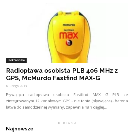
Elektronika
Radiopława osobista PLB 406 MHz z
GPS, McMurdo Fastfind MAX-G
6 lutego 2013
Pływająca radiopława osobista Fastfind MAX G PLB ze
zintegrowanym 12 kanałowym GPS.- nie tonie (pływająca),- bateria
łatwa do samodzielnej wymiany, zapewnia 48 h ciągłej...
R E K L A M A
Najnowsze