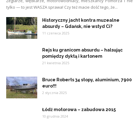
Żeglarze, wędkarze, motorowodniacy, mieszkańcy Pomorza i nie
tylko — to jest WASZA sprawa! Czy też macie dość tego, że...
Historyczny jacht kontra muzealne
absurdy – Gdańsk, nie wstyd Ci?
11 czerwca 2025
Rejs ku granicom absurdu – halsując
pomiędzy dyktą i kartonem
21 kwietnia 2025
Bruce Roberts 34 stopy, aluminium, 7900
euro!!!
2 stycznia 2025
Łódź motorowa – zabudowa 2015
10 grudnia 2024