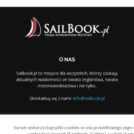
O NAS
Sailbook.pl to miejsce dla wszystkich, którzy szukają
aktualnych wiadomości ze świata żeglarstwa, świata
motorowodniactwa i nie tylko.
Skontaktuj się z nami:
info@sailbook.pl
PODĄŻAJ ZA NAMI
Serwis wykorzystuje pliki cookies w celu prawidłowego jego d
społecznościowych (Facebook, Twitter), systemu kom