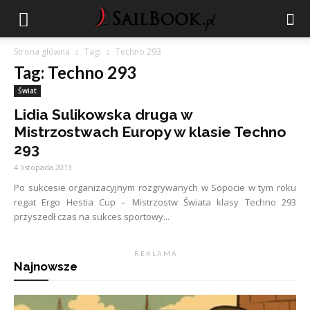
Strona główna
Tagi
Techno 293
Tag: Techno 293
Świat
Lidia Sulikowska druga w
Mistrzostwach Europy w klasie Techno
293
4 listopada 2013
Po sukcesie organizacyjnym rozgrywanych w Sopocie w tym roku
regat Ergo Hestia Cup – Mistrzostw Świata klasy Techno 293
przyszedł czas na sukces sportowy...
R E K L A M A
Najnowsze