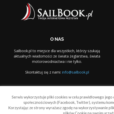
O NAS
Sailbook.pl to miejsce dla wszystkich, którzy szukają
aktualnych wiadomości ze świata żeglarstwa, świata
motorowodniactwa i nie tylko.
Skontaktuj się z nami:
info@sailbook.pl
PODĄŻAJ ZA NAMI
Serwis wykorzystuje pliki cookies w celu prawidłowego jego d
społecznościowych (Facebook, Twitter), systemu kom
Korzystając ze strony wyrażasz zgodę na wykorzystywanie pl
plików Cookie na swoim urządz