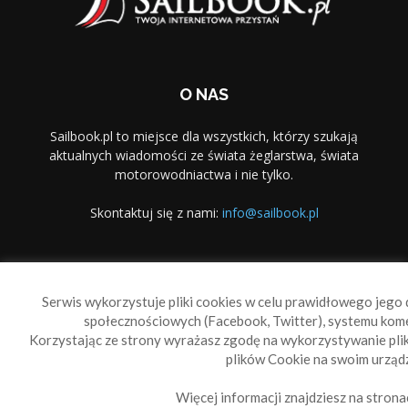
O NAS
Sailbook.pl to miejsce dla wszystkich, którzy szukają
aktualnych wiadomości ze świata żeglarstwa, świata
motorowodniactwa i nie tylko.
Skontaktuj się z nami:
info@sailbook.pl
PODĄŻAJ ZA NAMI
Serwis wykorzystuje pliki cookies w celu prawidłowego jego d
społecznościowych (Facebook, Twitter), systemu kom
Korzystając ze strony wyrażasz zgodę na wykorzystywanie pl
plików Cookie na swoim urządz
Więcej informacji znajdziesz na strona
Sailbook Cup
O nas
Reklama
Polityka prywatności