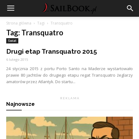
Strona główna
Tagi
Transquatro
Tag: Transquatro
Świat
Drugi etap Transquatro 2015
6 lutego 2015
24 stycznia 2015 z portu Porto Santo na Maderze wystartowało
prawie 80 jachtów do drugiego etapu regat Transquatro żeglarzy
amatorów przez Atlantyk. Do startu...
R E K L A M A
Najnowsze