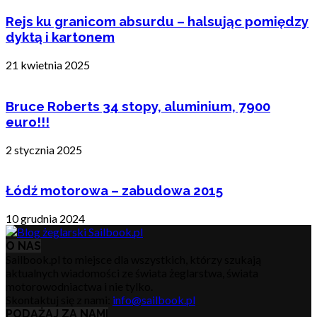
Rejs ku granicom absurdu – halsując pomiędzy
dyktą i kartonem
21 kwietnia 2025
Bruce Roberts 34 stopy, aluminium, 7900
euro!!!
2 stycznia 2025
Łódź motorowa – zabudowa 2015
10 grudnia 2024
O NAS
Sailbook.pl to miejsce dla wszystkich, którzy szukają
aktualnych wiadomości ze świata żeglarstwa, świata
motorowodniactwa i nie tylko.
Skontaktuj się z nami:
info@sailbook.pl
PODĄŻAJ ZA NAMI