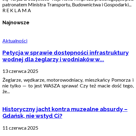
patronatem Ministra Transportu, Budownictwa i Gospodarki...
R E K L A M A
Najnowsze
Aktualności
Petycja w sprawie dostępności infrastruktury
wodnej dla żeglarzy i wodniaków w...
13 czerwca 2025
Żeglarze, wędkarze, motorowodniacy, mieszkańcy Pomorza i
nie tylko — to jest WASZA sprawa! Czy też macie dość tego,
że...
Historyczny jacht kontra muzealne absurdy –
Gdańsk, nie wstyd Ci?
11 czerwca 2025