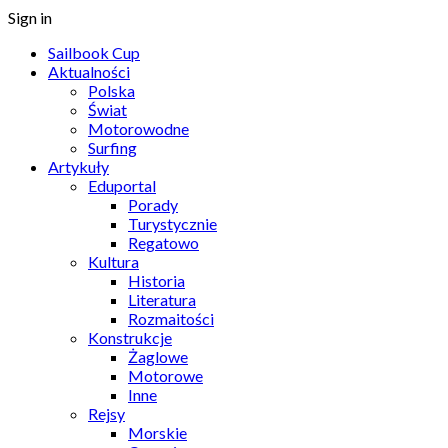
Sign in
Sailbook Cup
Aktualności
Polska
Świat
Motorowodne
Surfing
Artykuły
Eduportal
Porady
Turystycznie
Regatowo
Kultura
Historia
Literatura
Rozmaitości
Konstrukcje
Żaglowe
Motorowe
Inne
Rejsy
Morskie