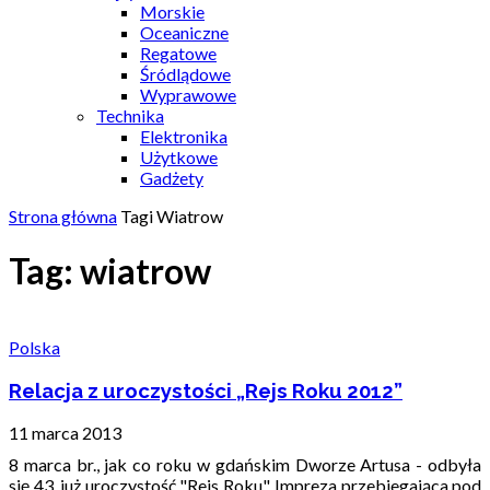
Morskie
Oceaniczne
Regatowe
Śródlądowe
Wyprawowe
Technika
Elektronika
Użytkowe
Gadżety
Strona główna
Tagi
Wiatrow
Tag: wiatrow
Polska
Relacja z uroczystości „Rejs Roku 2012”
11 marca 2013
8 marca br., jak co roku w gdańskim Dworze Artusa - odbyła
się 43. już uroczystość "Rejs Roku". Impreza przebiegająca pod