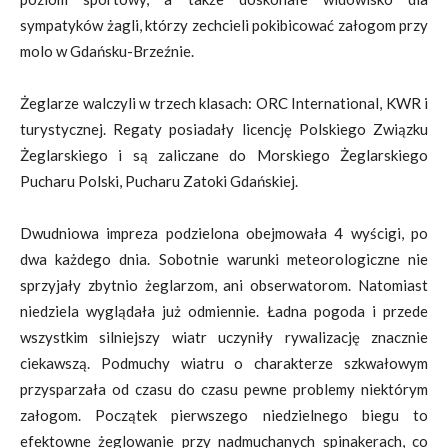
sympatyków żagli, którzy zechcieli pokibicować załogom przy
molo w Gdańsku-Brzeźnie.
Żeglarze walczyli w trzech klasach: ORC International, KWR i
turystycznej. Regaty posiadały licencję Polskiego Związku
Żeglarskiego i są zaliczane do Morskiego Żeglarskiego
Pucharu Polski, Pucharu Zatoki Gdańskiej.
Dwudniowa impreza podzielona obejmowała 4 wyścigi, po
dwa każdego dnia. Sobotnie warunki meteorologiczne nie
sprzyjały zbytnio żeglarzom, ani obserwatorom. Natomiast
niedziela wyglądała już odmiennie. Ładna pogoda i przede
wszystkim silniejszy wiatr uczyniły rywalizację znacznie
ciekawszą. Podmuchy wiatru o charakterze szkwałowym
przysparzała od czasu do czasu pewne problemy niektórym
załogom. Początek pierwszego niedzielnego biegu to
efektowne żeglowanie przy nadmuchanych spinakerach, co