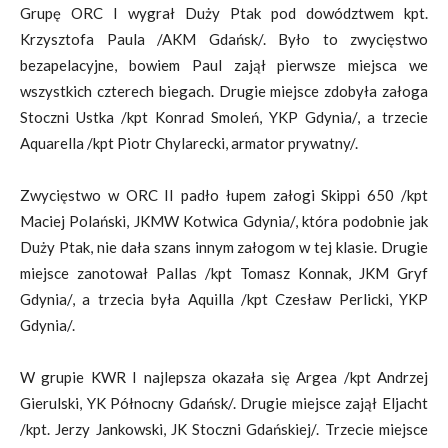
Grupę ORC I wygrał Duży Ptak pod dowództwem kpt.
Krzysztofa Paula /AKM Gdańsk/. Było to zwycięstwo
bezapelacyjne, bowiem Paul zajął pierwsze miejsca we
wszystkich czterech biegach. Drugie miejsce zdobyła załoga
Stoczni Ustka /kpt Konrad Smoleń, YKP Gdynia/, a trzecie
Aquarella /kpt Piotr Chylarecki, armator prywatny/.
Zwycięstwo w ORC II padło łupem załogi Skippi 650 /kpt
Maciej Polański, JKMW Kotwica Gdynia/, która podobnie jak
Duży Ptak, nie dała szans innym załogom w tej klasie. Drugie
miejsce zanotował Pallas /kpt Tomasz Konnak, JKM Gryf
Gdynia/, a trzecia była Aquilla /kpt Czesław Perlicki, YKP
Gdynia/.
W grupie KWR I najlepsza okazała się Argea /kpt Andrzej
Gierulski, YK Północny Gdańsk/. Drugie miejsce zajął Eljacht
/kpt. Jerzy Jankowski, JK Stoczni Gdańskiej/. Trzecie miejsce