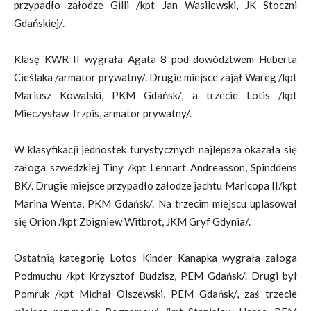
przypadło załodze Gilli /kpt Jan Wasilewski, JK Stoczni
Gdańskiej/.
Klasę KWR II wygrała Agata 8 pod dowództwem Huberta
Cieślaka /armator prywatny/. Drugie miejsce zajął Wareg /kpt
Mariusz Kowalski, PKM Gdańsk/, a trzecie Lotis /kpt
Mieczysław Trzpis, armator prywatny/.
W klasyfikacji jednostek turystycznych najlepsza okazała się
załoga szwedzkiej Tiny /kpt Lennart Andreasson, Spinddens
BK/. Drugie miejsce przypadło załodze jachtu Maricopa II/kpt
Marina Wenta, PKM Gdańsk/. Na trzecim miejscu uplasował
się Orion /kpt Zbigniew Witbrot, JKM Gryf Gdynia/.
Ostatnią kategorię Lotos Kinder Kanapka wygrała załoga
Podmuchu /kpt Krzysztof Budzisz, PEM Gdańsk/. Drugi był
Pomruk /kpt Michał Olszewski, PEM Gdańsk/, zaś trzecie