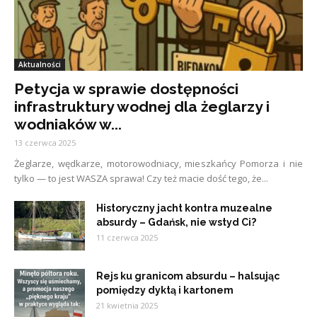
Aktualności
Petycja w sprawie dostępności
infrastruktury wodnej dla żeglarzy i
wodniaków w...
13 czerwca 2025
Żeglarze, wędkarze, motorowodniacy, mieszkańcy Pomorza i nie
tylko — to jest WASZA sprawa! Czy też macie dość tego, że...
Historyczny jacht kontra muzealne
absurdy – Gdańsk, nie wstyd Ci?
11 czerwca 2025
Rejs ku granicom absurdu – halsując
pomiędzy dyktą i kartonem
21 kwietnia 2025