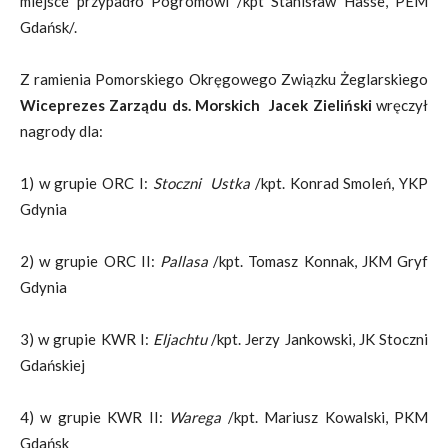
miejsce przypadło Pogromowi /kpt Stanisław Hasse, PEM
Gdańsk/.
Z ramienia Pomorskiego Okręgowego Związku Żeglarskiego
Wiceprezes Zarządu ds. Morskich Jacek Zieliński
wręczył
nagrody dla:
1) w grupie ORC I:
Stoczni Ustka
/kpt. Konrad Smoleń, YKP
Gdynia
2) w grupie ORC II:
Pallasa
/kpt. Tomasz Konnak, JKM Gryf
Gdynia
3) w grupie KWR I:
Eljachtu
/kpt. Jerzy Jankowski, JK Stoczni
Gdańskiej
4) w grupie KWR II:
Warega
/kpt. Mariusz Kowalski, PKM
Gdańsk