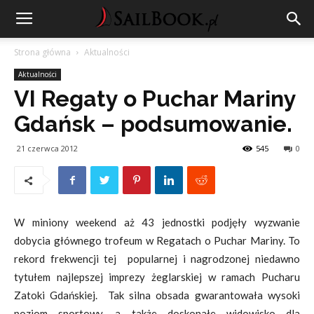
Strona główna
Aktualności
Aktualności
VI Regaty o Puchar Mariny
Gdańsk – podsumowanie.
21 czerwca 2012
545
0
W miniony weekend aż 43 jednostki podjęły wyzwanie
dobycia głównego trofeum w Regatach o Puchar Mariny. To
rekord frekwencji tej popularnej i nagrodzonej niedawno
tytułem najlepszej imprezy żeglarskiej w ramach Pucharu
Zatoki Gdańskiej. Tak silna obsada gwarantowała wysoki
poziom sportowy, a także doskonałe widowisko dla