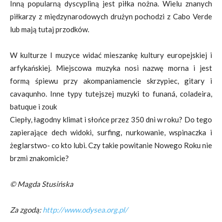
Inną popularną dyscypliną jest piłka nożna. Wielu znanych
piłkarzy z międzynarodowych drużyn pochodzi z Cabo Verde
lub mają tutaj przodków.
W kulturze I muzyce widać mieszankę kultury europejskiej i
arfykańskiej. Miejscowa muzyka nosi nazwę morna i jest
formą śpiewu przy akompaniamencie skrzypiec, gitary i
cavaqunho. Inne typy tutejszej muzyki to funaná, coladeira,
batuque i zouk
Ciepły, łagodny klimat i słońce przez 350 dni w roku? Do tego
zapierające dech widoki, surfing, nurkowanie, wspinaczka i
żeglarstwo- co kto lubi. Czy takie powitanie Nowego Roku nie
brzmi znakomicie?
© Magda Stusińska
Za zgodą:
http://www.odysea.org.pl/