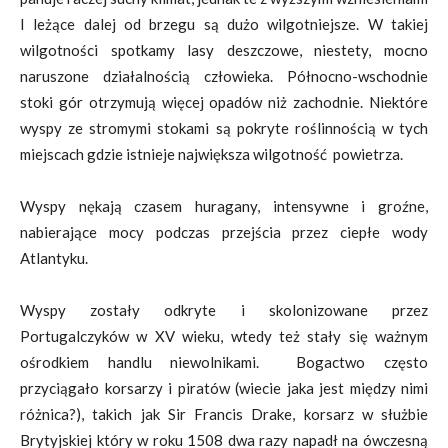
I leżące dalej od brzegu są dużo wilgotniejsze. W takiej
wilgotności spotkamy lasy deszczowe, niestety, mocno
naruszone działalnością człowieka. Północno-wschodnie
stoki gór otrzymują więcej opadów niż zachodnie. Niektóre
wyspy ze stromymi stokami są pokryte roślinnością w tych
miejscach gdzie istnieje największa wilgotność powietrza.
Wyspy nękają czasem huragany, intensywne i groźne,
nabierające mocy podczas przejścia przez ciepłe wody
Atlantyku.
Wyspy zostały odkryte i skolonizowane przez
Portugalczyków w XV wieku, wtedy też stały się ważnym
ośrodkiem handlu niewolnikami. Bogactwo często
przyciągało korsarzy i piratów (wiecie jaka jest między nimi
różnica?), takich jak Sir Francis Drake, korsarz w służbie
Brytyjskiej który w roku 1508 dwa razy napadł na ówczesną