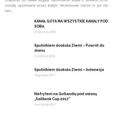
Krajobraz po bitwie Regaty samotników Bitwa o Gotland 2019r
zostały upomniane przez Bałtyk. Wrześniowe morze to już nie
lato...
KANAŁ GOTA MA WSZYSTKIE KANAŁY POD
SOBĄ
26 stycznia 2020
Sputnikiem dookoła Ziemi – Powrót do
domu
6 czerwca 2018
Sputnikiem dookoła Ziemi – Indonezja
18 grudnia 2017
Nefrytem na Gotlandię pod osłoną
„Sailbook Cup 2017”
6 września 2017