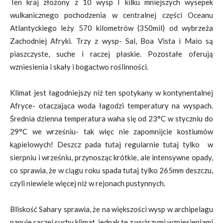
Ten kraj złożony z 10 wysp I kilku mniejszych wysepek
wulkanicznego pochodzenia w centralnej części Oceanu
Atlantyckiego leży 570 kilometrów (350mil) od wybrzeża
Zachodniej Afryki. Trzy z wysp- Sal, Boa Vista i Maio są
piaszczyste, suche i raczej płaskie. Pozostałe oferują
wzniesienia i skały i bogactwo roślinności.
Klimat jest łagodniejszy niż ten spotykany w kontynentalnej
Afryce- otaczająca woda łagodzi temperatury na wyspach.
Średnia dzienna temperatura waha się od 23°C w styczniu do
29°C we wrześniu- tak więc nie zapomnijcie kostiumów
kąpielowych! Deszcz pada tutaj regularnie tutaj tylko w
sierpniu i wrześniu, przynosząc krótkie, ale intensywne opady,
co sprawia, że w ciągu roku spada tutaj tylko 265mm deszczu,
czyli niewiele więcej niż w rejonach pustynnych.
Bliskość Sahary sprawia, że na większości wysp w archipelagu
panuje raczej suchy klimat, jednak te z wyższymi wzniesieniami