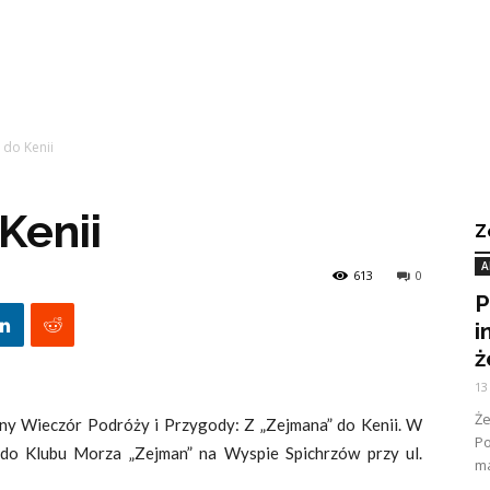
 do Kenii
Kenii
Z
A
613
0
P
i
ż
13
Ż
ny Wieczór Podróży i Przygody: Z „Zejmana” do Kenii. W
Po
 do Klubu Morza „Zejman” na Wyspie Spichrzów przy ul.
ma