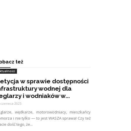
obacz też
ktualności
etycja w sprawie dostępności
nfrastruktury wodnej dla
eglarzy i wodniaków w...
 czerwca 2025
eglarze, wędkarze, motorowodniacy, mieszkańcy
morza i nie tylko — to jest WASZA sprawa! Czy też
cie dość tego, że...