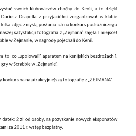
ysłać swoich klubowiczów choćby do Kenii, a to dzięki
Dariusz Drapella z przyjaciółmi zorganizował w klubie
ł kilka zdjęć z myślą posłania ich na konkurs podróżniczego
aszej satysfakcji fotografia z „Zejmana” zajęła I miejsce!
rabble w Zejmanie, w nagrodę pojechali do Kenii.
to, co „upolowali” aparatem na kenijskich bezdrożach i,
 gry w Scrabble w „Zejmanie”.
y konkurs na najatrakcyjniejszą fotografię z „ZEJMANA”.
!
y datek: 2 zł od osoby, na pozyskanie nowych eksponatów
ami za 2011 r. wstęp bezpłatny.