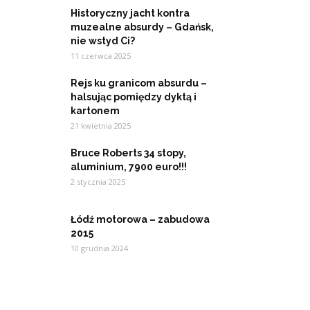
Historyczny jacht kontra
muzealne absurdy – Gdańsk,
nie wstyd Ci?
11 czerwca 2025
Rejs ku granicom absurdu –
halsując pomiędzy dyktą i
kartonem
21 kwietnia 2025
Bruce Roberts 34 stopy,
aluminium, 7900 euro!!!
2 stycznia 2025
Łódź motorowa – zabudowa
2015
10 grudnia 2024