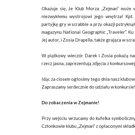
Okazuje się, że Klub Morza „Zejman” może w
niezwykłemu wystrojowi jego wnętrza! Kpt. 
partyjkę gry w scrabble a przy okazji pstrykną
magazynu National Geographic „Traveler”. Ku n
Jej autor, i Zosia Drapella, także grająca w sc
W piątkowy wieczór Darek i Zosia pokażą nam 
rzecz jasna, zaprezentują zdjęcia z konkursowej
Idąc za ciosem ogłosimy tego dnia nasz klubow
Zapraszamy serdecznie do udziału w konkursie
Do zobaczenia w Zejmanie!
Przy wejściu wrzucamy do kufelka symboliczn
Członkowie klubu „Zejman” z opłaconymi składk