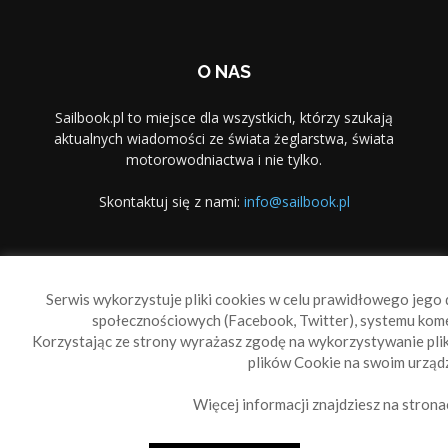
O NAS
Sailbook.pl to miejsce dla wszystkich, którzy szukają
aktualnych wiadomości ze świata żeglarstwa, świata
motorowodniactwa i nie tylko.
Skontaktuj się z nami:
info@sailbook.pl
PODĄŻAJ ZA NAMI
Serwis wykorzystuje pliki cookies w celu prawidłowego jego d
społecznościowych (Facebook, Twitter), systemu kom
Korzystając ze strony wyrażasz zgodę na wykorzystywanie pl
plików Cookie na swoim urządz
Więcej informacji znajdziesz na strona
Sailbook Cup
O nas
Reklama
Polityka prywatności
Polityka Cookie