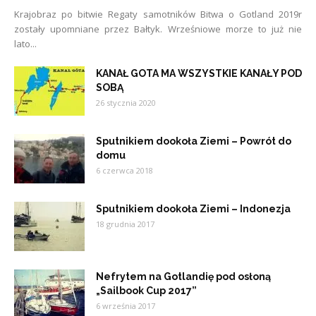
Krajobraz po bitwie Regaty samotników Bitwa o Gotland 2019r
zostały upomniane przez Bałtyk. Wrześniowe morze to już nie
lato...
KANAŁ GOTA MA WSZYSTKIE KANAŁY POD
SOBĄ
26 stycznia 2020
Sputnikiem dookoła Ziemi – Powrót do
domu
6 czerwca 2018
Sputnikiem dookoła Ziemi – Indonezja
18 grudnia 2017
Nefrytem na Gotlandię pod osłoną
„Sailbook Cup 2017”
6 września 2017