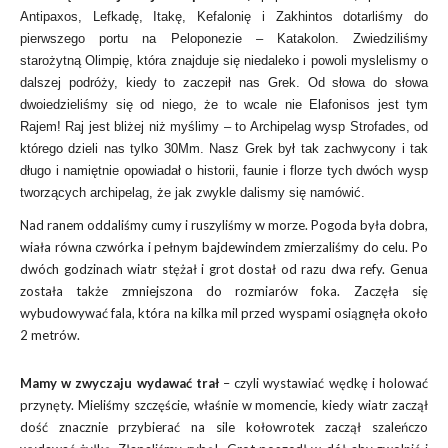
Antipaxos, Lefkadę, Itakę, Kefalonię i Zakhintos dotarliśmy do
pierwszego portu na Peloponezie – Katakolon. Zwiedziliśmy
starożytną Olimpię, która znajduje się niedaleko i powoli myslelismy o
dalszej podróży, kiedy to zaczepił nas Grek. Od słowa do słowa
dwoiedzieliśmy się od niego, że to wcale nie Elafonisos jest tym
Rajem! Raj jest bliżej niż myślimy – to Archipelag wysp Strofades, od
którego dzieli nas tylko 30Mm. Nasz Grek był tak zachwycony i tak
długo i namiętnie opowiadał o historii, faunie i florze tych dwóch wysp
tworzących archipelag, że jak zwykle dalismy się namówić.
Nad ranem oddaliśmy cumy i ruszyliśmy w morze. Pogoda była dobra,
wiała równa czwórka i pełnym bajdewindem zmierzaliśmy do celu. Po
dwóch godzinach wiatr stężał i grot dostał od razu dwa refy. Genua
została także zmniejszona do rozmiarów foka. Zaczęła się
wybudowywać fala, która na kilka mil przed wyspami osiągnęła około
2 metrów.
Mamy w zwyczaju wydawać trał
– czyli wystawiać wędkę i holować
przynęty. Mieliśmy szczęście, właśnie w momencie, kiedy wiatr zaczął
dość znacznie przybierać na sile kołowrotek zaczął szaleńczo