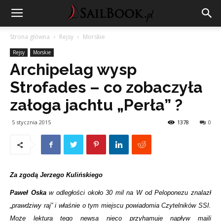
Strona główna
Rejsy
Morskie
Rejsy
Morskie
Archipelag wysp
Strofades – co zobaczyła
załoga jachtu „Perła” ?
5 stycznia 2015
1378
0
Za zgodą Jerzego Kulińskiego
Paweł Oska
w odległości około 30 mil na W od Peloponezu znalazł
„prawdziwy raj” i właśnie o tym miejscu powiadomia Czytelników SSI.
Może lektura tego newsa nieco przyhamuje napływ maili