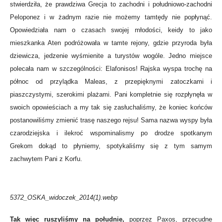
stwierdziła, że prawdziwa Grecja to zachodni i południowo-zachodni
Peloponez i w żadnym razie nie możemy tamtędy nie popłynąć.
Opowiedziała nam o czasach swojej młodości, keidy to jako
mieszkanka Aten podróżowała w tamte rejony, gdzie przyroda była
dziewicza, jedzenie wyśmienite a turystów wogóle. Jedno miejsce
polecała nam w szczególności: Elafonisos! Rajska wyspa trochę na
północ od przylądka Maleas, z przepięknymi zatoczkami i
piaszczystymi, szerokimi plażami. Pani kompletnie się rozpłynęła w
swoich opowieściach a my tak się zasłuchaliśmy, że koniec końców
postanowiliśmy zmienić trasę naszego rejsu! Sama nazwa wyspy była
czarodziejska i ilekroć wspominalismy po drodze spotkanym
Grekom
dokąd to płyniemy, spotykaliśmy się z tym samym
zachwytem Pani z Korfu.
5372_OSKA_widoczek_2014(1).webp
Tak więc ruszyliśmy na południe,
poprzez Paxos, przecudne