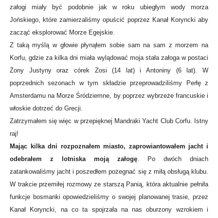
załogi miały być podobnie jak w roku ubiegłym wody morza
Jońskiego, które zamierzaliśmy opuścić poprzez Kanał Koryncki aby
zacząć eksplorować Morze Egejskie.
Z taką myślą w głowie płynąłem sobie sam na sam z morzem na
Korfu, gdzie za kilka dni miała wylądować moja stała załoga w postaci
Żony Justyny oraz córek Zosi (14 lat) i Antoniny (6 lat). W
poprzednich sezonach w tym składzie przeprowadziliśmy Perłę z
Amsterdamu na Morze Śródziemne, by poprzez wybrzeże francuskie i
włoskie dotrzeć do Grecji.
Zatrzymałem się więc w przepięknej Mandraki Yacht Club Corfu. Istny
raj!
Mając kilka dni rozpoznałem miasto, zaprowiantowałem jacht i
odebrałem z lotniska moją załogę
. Po dwóch dniach
zatankowaliśmy jacht i poszedłem pożegnać się z miłą obsługą klubu.
W trakcie przemiłej rozmowy ze starszą Panią, która aktualnie pełniła
funkcje bosmanki opowiedzieliśmy o swojej planowanej trasie, przez
Kanał Koryncki, na co ta spojrzała na nas oburzony wzrokiem i