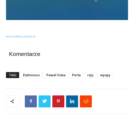
www.kulinski.navsim.pl
Komentarze
TAGI
Elafonisos
Paweł Oska
Perła
rejs
wyspy