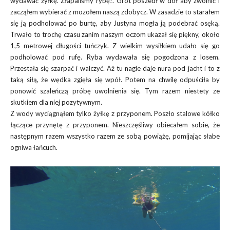
wydawać żyłkę. Złapaliśmy rybę!. Grot poszedł w dół aby zwolnić i
zacząłem wybierać z mozołem naszą zdobycz. W zasadzie to starałem
się ją podholować po burtę, aby Justyna mogła ją podebrać osęką.
Trwało to trochę czasu zanim naszym oczom ukazał się piękny, około
1,5 metrowej długości tuńczyk. Z wielkim wysiłkiem udało się go
podholować pod rufę. Ryba wydawała się pogodzona z losem.
Przestała się szarpać i walczyć. Aż tu nagle daje nura pod jacht i to z
taką siłą, że wędka zgięła się wpół. Potem na chwilę odpuściła by
ponowić szaleńczą próbę uwolnienia się. Tym razem niestety ze
skutkiem dla niej pozytywnym.
Z wody wyciągnąłem tylko żyłkę z przyponem. Poszło stalowe kółko
łączące przynętę z przyponem. Nieszczęśliwy obiecałem sobie, że
następnym razem wszystko razem ze sobą powiążę, pomijając słabe
ogniwa łańcuch.