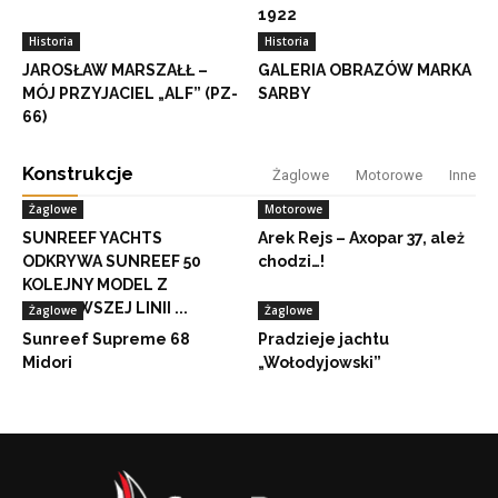
1922
Historia
Historia
JAROSŁAW MARSZAŁŁ –
GALERIA OBRAZÓW MARKA
MÓJ PRZYJACIEL „ALF” (PZ-
SARBY
66)
Konstrukcje
Żaglowe
Motorowe
Inne
Żaglowe
Motorowe
SUNREEF YACHTS
Arek Rejs – Axopar 37, ależ
ODKRYWA SUNREEF 50
chodzi…!
KOLEJNY MODEL Z
NAJNOWSZEJ LINII ...
Żaglowe
Żaglowe
Sunreef Supreme 68
Pradzieje jachtu
Midori
„Wołodyjowski”