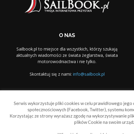
O NAS
Sailbook.pl to miejsce dla wszystkich, którzy szukają
aktualnych wiadomości ze świata żeglarstwa, świata
motorowodniactwa i nie tylko.
Skontaktuj się z nami:
info@sailbook.pl
PODĄŻAJ ZA NAMI
Serwis wykorzystuje pliki cookies w celu prawidłowego jego d
społecznościowych (Facebook, Twitter), systemu kom
Korzystając ze strony wyrażasz zgodę na wykorzystywanie pl
plików Cookie na swoim urządz