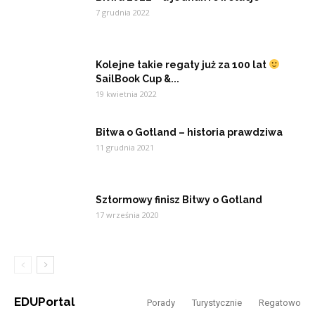
7 grudnia 2022
Kolejne takie regaty już za 100 lat
SailBook Cup &...
19 kwietnia 2022
Bitwa o Gotland – historia prawdziwa
11 grudnia 2021
Sztormowy finisz Bitwy o Gotland
17 września 2020
EDUPortal
Porady
Turystycznie
Regatowo