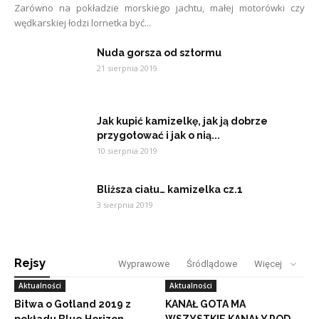
Zarówno na pokładzie morskiego jachtu, małej motorówki czy
wędkarskiej łodzi lornetka być...
Nuda gorsza od sztormu
21 sierpnia 2019
Jak kupić kamizelkę, jak ją dobrze
przygotować i jak o nią...
10 sierpnia 2019
Bliższa ciału… kamizelka cz.1
3 sierpnia 2019
Rejsy
Wyprawowe
Śródlądowe
Więcej
Aktualności
Aktualności
Bitwa o Gotland 2019 z
KANAŁ GOTA MA