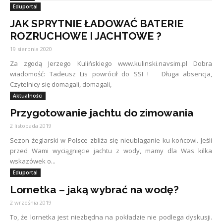
Eduportal
JAK SPRYTNIE ŁADOWAĆ BATERIE
ROZRUCHOWE I JACHTOWE ?
19 sierpnia 2020
Za zgodą Jerzego Kulińskiego www.kulinski.navsim.pl Dobra
wiadomość: Tadeusz Lis powrócił do SSI ! Długa absencja,
Czytelnicy się domagali, domagali,
Aktualności
Przygotowanie jachtu do zimowania
2 listopada 2019
Sezon żeglarski w Polsce zbliża się nieubłaganie ku końcowi. Jeśli
przed Wami wyciągnięcie jachtu z wody, mamy dla Was kilka
wskazówek o...
Eduportal
Lornetka – jaką wybrać na wodę?
2 września 2019
To, że lornetka jest niezbędna na pokładzie nie podlega dyskusji.