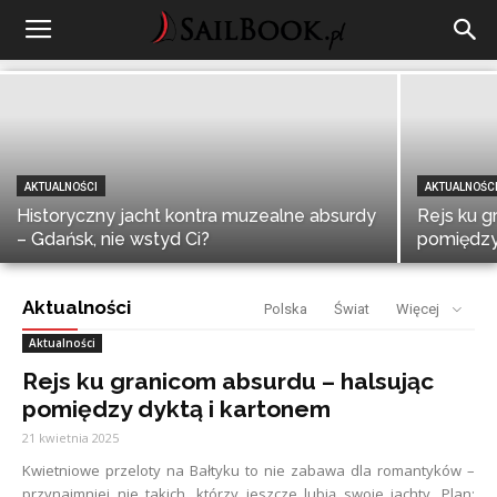
pomorskim
13 czerwca 2025
AKTUALNOŚCI
AKTUALNOŚC
Historyczny jacht kontra muzealne absurdy
Rejs ku g
– Gdańsk, nie wstyd Ci?
pomiędzy
Aktualności
Polska
Świat
Więcej
Aktualności
Rejs ku granicom absurdu – halsując
pomiędzy dyktą i kartonem
21 kwietnia 2025
Kwietniowe przeloty na Bałtyku to nie zabawa dla romantyków –
przynajmniej nie takich, którzy jeszcze lubią swoje jachty. Plan: