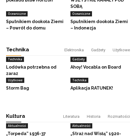
pokładu Blue Horizon
WSZYSTKIE KANAŁY POD
SOBĄ
Oceaniczne
Oceaniczne
Sputnikiem dookoła Ziemi
Sputnikiem dookoła Ziemi
– Powrót do domu
– Indonezja
Technika
Elektronika
Gadżety
Użytkowe
Technika
Gadżety
Lodówka potrzebna od
Ahoy! Vocabla on Board
zaraz
Użytkowe
Technika
Storm Bag
Aplikacja RATUNEK!
Kultura
Literatura
Historia
Rozmaitości
Aktualności
Aktualności
„Torpeda” 1936-37
„Straż nad Wisłą” 1920-