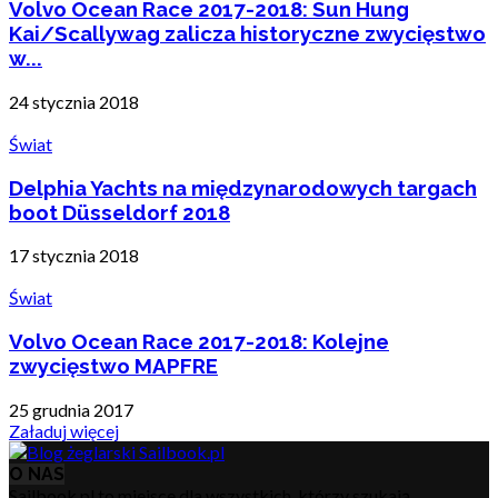
Volvo Ocean Race 2017-2018: Sun Hung
Kai/Scallywag zalicza historyczne zwycięstwo
w...
24 stycznia 2018
Świat
Delphia Yachts na międzynarodowych targach
boot Düsseldorf 2018
17 stycznia 2018
Świat
Volvo Ocean Race 2017-2018: Kolejne
zwycięstwo MAPFRE
25 grudnia 2017
Załaduj więcej
O NAS
Sailbook.pl to miejsce dla wszystkich, którzy szukają