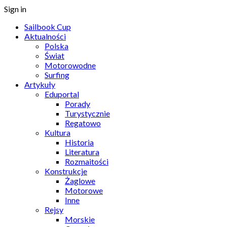
Sign in
Sailbook Cup
Aktualności
Polska
Świat
Motorowodne
Surfing
Artykuły
Eduportal
Porady
Turystycznie
Regatowo
Kultura
Historia
Literatura
Rozmaitości
Konstrukcje
Żaglowe
Motorowe
Inne
Rejsy
Morskie