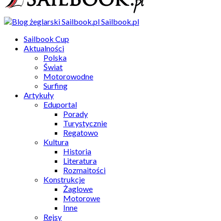
Sailbook.pl
Sailbook Cup
Aktualności
Polska
Świat
Motorowodne
Surfing
Artykuły
Eduportal
Porady
Turystycznie
Regatowo
Kultura
Historia
Literatura
Rozmaitości
Konstrukcje
Żaglowe
Motorowe
Inne
Rejsy