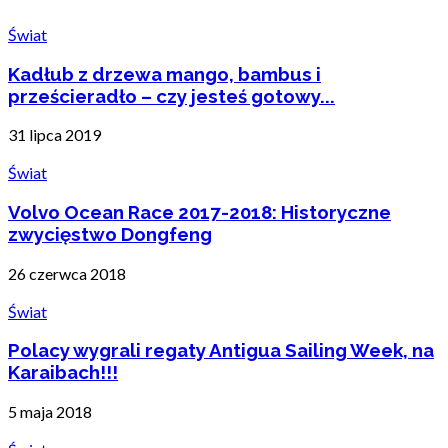
Świat
Kadłub z drzewa mango, bambus i
prześcieradło – czy jesteś gotowy...
31 lipca 2019
Świat
Volvo Ocean Race 2017-2018: Historyczne
zwycięstwo Dongfeng
26 czerwca 2018
Świat
Polacy wygrali regaty Antigua Sailing Week, na
Karaibach!!!
5 maja 2018