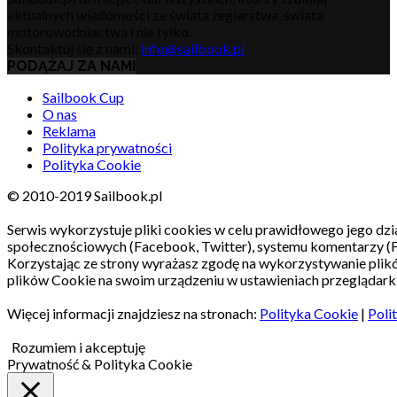
aktualnych wiadomości ze świata żeglarstwa, świata
motorowodniactwa i nie tylko.
Skontaktuj się z nami:
info@sailbook.pl
PODĄŻAJ ZA NAMI
Sailbook Cup
O nas
Reklama
Polityka prywatności
Polityka Cookie
© 2010-2019 Sailbook.pl
Serwis wykorzystuje pliki cookies w celu prawidłowego jego dzia
społecznościowych (Facebook, Twitter), systemu komentarzy (
Korzystając ze strony wyrażasz zgodę na wykorzystywanie pli
plików Cookie na swoim urządzeniu w ustawieniach przeglądarki
Więcej informacji znajdziesz na stronach:
Polityka Cookie
|
Poli
Rozumiem i akceptuję
Prywatność & Polityka Cookie