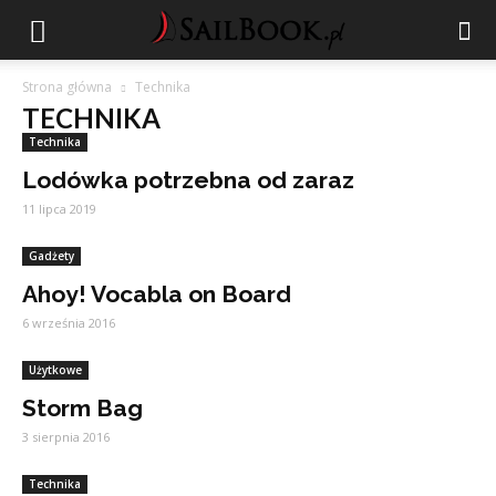
Strona główna
Technika
TECHNIKA
Technika
Lodówka potrzebna od zaraz
11 lipca 2019
Gadżety
Ahoy! Vocabla on Board
6 września 2016
Użytkowe
Storm Bag
3 sierpnia 2016
Technika