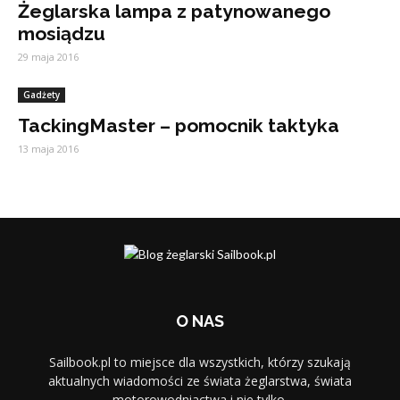
Żeglarska lampa z patynowanego
mosiądzu
29 maja 2016
Gadżety
TackingMaster – pomocnik taktyka
13 maja 2016
O NAS
Sailbook.pl to miejsce dla wszystkich, którzy szukają
aktualnych wiadomości ze świata żeglarstwa, świata
motorowodniactwa i nie tylko.