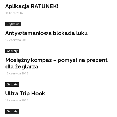
Aplikacja RATUNEK!
31 lipca 2016
Użytkowe
Antywłamaniowa blokada luku
17 czerwca 2016
Gadżety
Mosiężny kompas – pomysł na prezent
dla żeglarza
17 czerwca 2016
Gadżety
Ultra Trip Hook
12 czerwca 2016
Gadżety